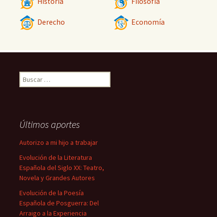
Historia
Filosofía
Derecho
Economía
Buscar:
Últimos aportes
Autorizo a mi hijo a trabajar
Evolución de la Literatura
Española del Siglo XX: Teatro,
Novela y Grandes Autores
Evolución de la Poesía
Española de Posguerra: Del
Arraigo a la Experiencia