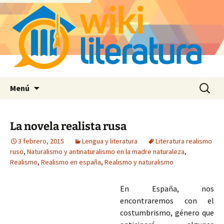
Saltar
Buscar:
Menú
al
contenido
La novela realista rusa
3 febrero, 2015
Lengua y literatura
Literatura realismo
ruso
,
Naturalismo y antinaturalismo en la madre naturaleza
,
Realismo
,
Realismo en españa
,
Realismo y naturalismo
En España, nos
encontraremos con el
costumbrismo, género que