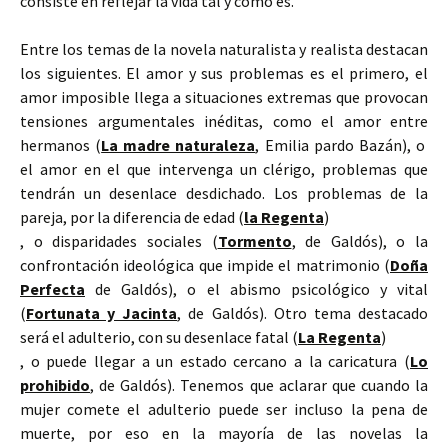
consiste en reflejar la vida tal y como es.
Entre los temas de la novela naturalista y realista destacan
los siguientes. El amor y sus problemas es el primero, el
amor imposible llega a situaciones extremas que provocan
tensiones argumentales inéditas, como el amor entre
hermanos (
La madre naturaleza
, Emilia pardo Bazán), o
el amor en el que intervenga un clérigo, problemas que
tendrán un desenlace desdichado. Los problemas de la
pareja, por la diferencia de edad (
la Regenta
)
, o disparidades sociales (
Tormento
, de Galdós), o la
confrontación ideológica que impide el matrimonio (
Doña
Perfecta
de Galdós), o el abismo psicológico y vital
(
Fortunata y Jacinta
, de Galdós). Otro tema destacado
será el adulterio, con su desenlace fatal (
La Regenta
)
, o puede llegar a un estado cercano a la caricatura (
Lo
prohibido
, de Galdós). Tenemos que aclarar que cuando la
mujer comete el adulterio puede ser incluso la pena de
muerte, por eso en la mayoría de las novelas la