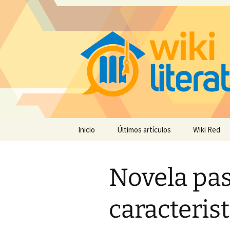
Saltar
Inicio
Últimos artículos
Wiki Red
al
contenido
Novela pas
caracteris