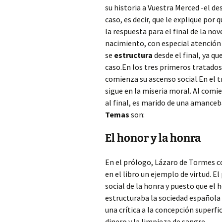
su historia a Vuestra Merced -el des
caso, es decir, que le explique po
la respuesta para el final de la no
nacimiento, con especial atención 
se
estructura
desde el final, ya qu
caso.En los tres primeros tratados 
comienza su ascenso social.En el t
sigue en la miseria moral. Al comi
al final, es marido de una amanceb
Temas
son:
El honor y la honra
En el prólogo, Lázaro de Tormes co
en el libro un ejemplo de virtud. E
social de la honra y puesto que el 
estructuraba la sociedad española d
una crítica a la concepción superfic
dinero y la limpieza de sangre.