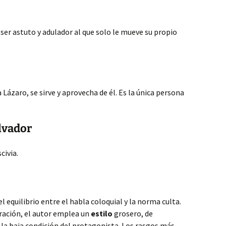
n ser astuto y adulador al que solo le mueve su propio
 Lázaro, se sirve y aprovecha de él. Es la única persona
alvador
civia.
l equilibrio entre el habla coloquial y la norma culta.
rración, el autor emplea un
estilo
grosero, de
n la baja condición del protagonista. Los rasgos más