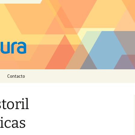
Contacto
toril
ticas