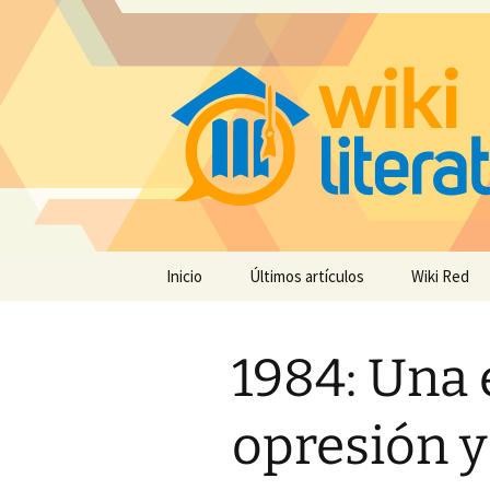
Saltar
Inicio
Últimos artículos
Wiki Red
al
contenido
1984: Una 
opresión y