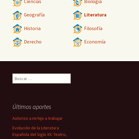
Ciencias
Biología
Geografía
Literatura
Historia
Filosofía
Derecho
Economía
Buscar:
Últimos aportes
Autorizo a mi hijo a trabajar
Evolución de la Literatura
Española del Siglo XX: Teatro,