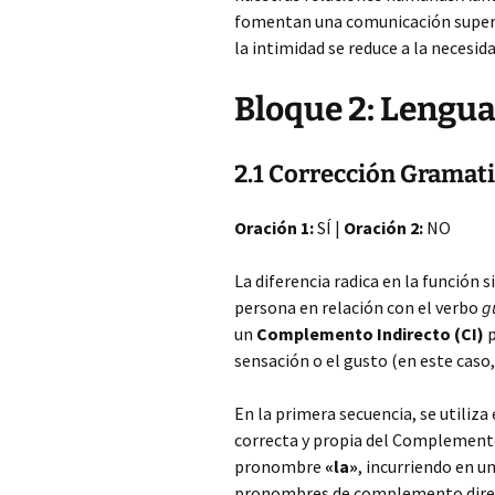
fomentan una comunicación superfi
la intimidad se reduce a la necesid
Bloque 2: Lengu
2.1 Corrección Gramati
Oración 1:
SÍ |
Oración 2:
NO
La diferencia radica en la función
persona en relación con el verbo
g
un
Complemento Indirecto (CI)
p
sensación o el gusto (en este caso
En la primera secuencia, se utiliz
correcta y propia del Complemento 
pronombre
«la»
, incurriendo en 
pronombres de complemento dir