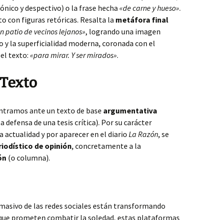
ónico y despectivo) o la frase hecha
«de carne y hueso»
.
o con figuras retóricas. Resalta la
metáfora final
n patio de vecinos lejanos»
, logrando una imagen
o y la superficialidad moderna, coronada con el
 el texto:
«para mirar. Y ser mirados»
.
 Texto
ontramos ante un texto de base
argumentativa
 defensa de una tesis crítica). Por su carácter
a actualidad y por aparecer en el diario
La Razón
, se
iodístico de opinión
, concretamente a la
ón
(o columna).
 masivo de las redes sociales están transformando
que prometen combatir la soledad, estas plataformas