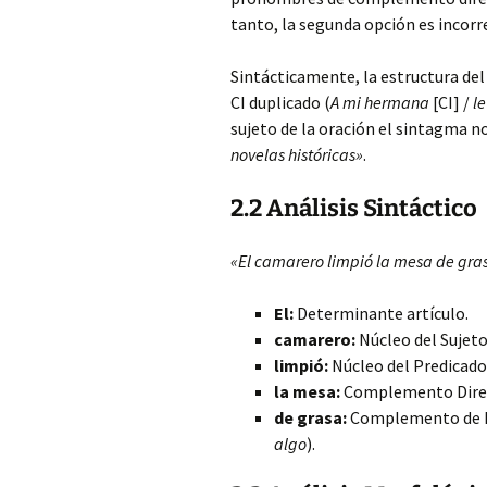
tanto, la segunda opción es incor
Sintácticamente, la estructura del
CI duplicado (
A mi hermana
[CI] /
le
sujeto de la oración el sintagma n
novelas históricas»
.
2.2 Análisis Sintáctico
«El camarero limpió la mesa de gra
El:
Determinante artículo.
camarero:
Núcleo del Sujeto
limpió:
Núcleo del Predicado 
la mesa:
Complemento Direc
de grasa:
Complemento de Ré
algo
).