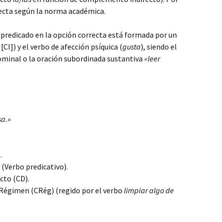
recta según la norma académica.
 predicado en la opción correcta está formada por un
[CI]) y el verbo de afección psíquica (
gusta
), siendo el
ominal o la oración subordinada sustantiva
«leer
sa.»
.
(Verbo predicativo).
to (CD).
gimen (CRég) (regido por el verbo
limpiar algo de