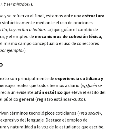
. Y ser mirados»
).
sa y se refuerza al final, estamos ante una
estructura
rza sintácticamente mediante el uso de oraciones
n fin, hoy no iba a hablar…»
) que guían el cambio de
a, y el empleo de
mecanismos de cohesión léxica
,
del mismo campo conceptual o el uso de conectores
por ejemplo»
).
o
texto son principalmente de
experiencia cotidiana y
mensajes reales que todos leemos a diario (
«¿Quién se
precia un evidente
afán estético
que eleva el estilo del
 el público general (registro estándar-culto).
viven términos tecnológicos cotidianos (
«red social»
,
 expresivo del lenguaje. Destaca el empleo de
ra y naturalidad a la voz de la estudiante que escribe,