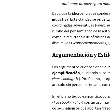
abriremos de nuevo para mirar
Dado que la idea central se conden
inductiva
. Esta claridad se refue
coordinadas adversativas (
«pero, e
rumbo del pensamiento de la autor
como la recurrencia de términos 
discursivos (
«consecuentemente»
,
«
Argumentación y Estil
Los argumentos que sostienen el 
ejemplificación
, aludiendo a los 
viene conmigo?»
). Por último, se a
artículo sin perder la cercanía con
En el plano léxico-semántico, con
«Facebook»
,
«clic»
) con un uso muy
coloquialismos
que aportan frescu