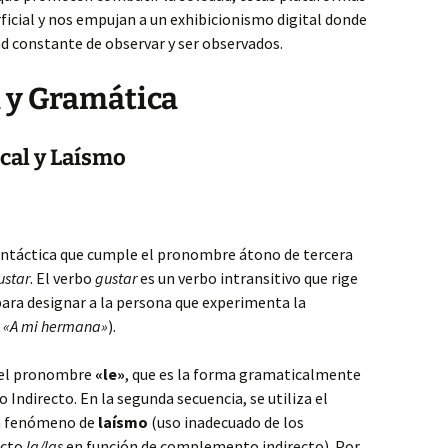
cial y nos empujan a un exhibicionismo digital donde
ad constante de observar y ser observados.
a y Gramática
cal y Laísmo
 sintáctica que cumple el pronombre átono de tercera
ustar
. El verbo
gustar
es un verbo intransitivo que rige
ara designar a la persona que experimenta la
,
«A mi hermana»
).
a el pronombre
«le»
, que es la forma gramaticalmente
Indirecto. En la segunda secuencia, se utiliza el
un fenómeno de
laísmo
(uso inadecuado de los
ecto
la/las
en función de complemento indirecto). Por