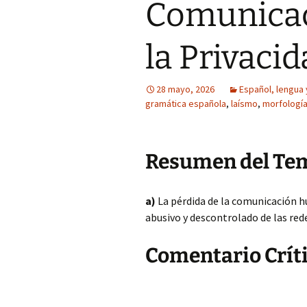
Comunica
la Privaci
28 mayo, 2026
Español, lengua y
gramática española
,
laísmo
,
morfologí
Resumen del Te
a)
La pérdida de la comunicación hu
abusivo y descontrolado de las rede
Comentario Críti