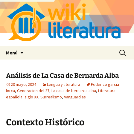
Saltar
Buscar:
Menú
al
contenido
Análisis de La Casa de Bernarda Alba
20 mayo, 2024
Lengua y literatura
Federico garcia
lorca
,
Generacion del 27
,
La casa de bernarda alba
,
Literatura
española
,
siglo XX
,
Surrealismo
,
Vanguardias
Contexto Histórico