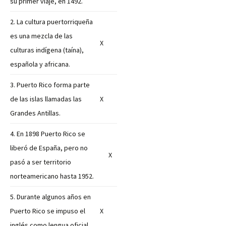
su primer viaje, en 1492.
2. La cultura puertorriqueña
es una mezcla de las
X
culturas indígena (taína),
española y africana.
3. Puerto Rico forma parte
de las islas llamadas las
X
Grandes Antillas.
4. En 1898 Puerto Rico se
liberó de España, pero no
X
pasó a ser territorio
norteamericano
hasta 1952.
5. Durante algunos años en
Puerto Rico se impuso el
X
inglés como lengua oficial.