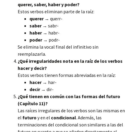
querer, saber, haber y poder?
Estos verbos eliminan parte de la raíz:
querer
→ querr-
saber
→ sabr-
haber
→ habr-
poder
→ podr-
Se elimina la vocal final del infinitivo sin
reemplazarla.
¿Qué irregularidades nota en la raíz de los verbos
hacer y decir?
Estos verbos tienen formas abreviadas en la raíz:
hacer
→ har-
decir
→ dir-
¿Qué tienen en común con las formas del futuro
(Capítulo 11)?
Las raíces irregulares de los verbos son las mismas en
el
futuro
y en el
condicional
. Además, las
terminaciones del condicional son similares a las del
futuro en cuanto a que se añaden directamente al