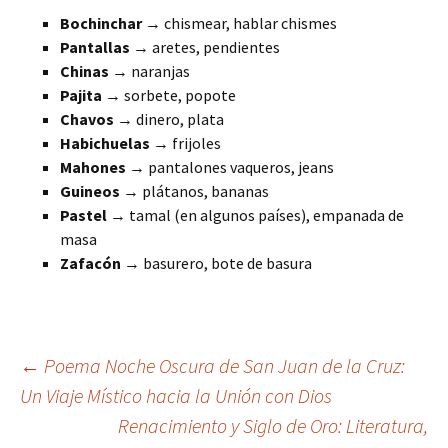
Bochinchar
→ chismear, hablar chismes
Pantallas
→ aretes, pendientes
Chinas
→ naranjas
Pajita
→ sorbete, popote
Chavos
→ dinero, plata
Habichuelas
→ frijoles
Mahones
→ pantalones vaqueros, jeans
Guineos
→ plátanos, bananas
Pastel
→ tamal (en algunos países), empanada de
masa
Zafacón
→ basurero, bote de basura
Navegación
←
Poema Noche Oscura de San Juan de la Cruz:
Un Viaje Místico hacia la Unión con Dios
Renacimiento y Siglo de Oro: Literatura,
de