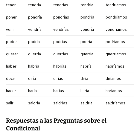
tener
tendría
tendrías
tendría
tendríamos
poner
pondría
pondrías
pondría
pondríamos
venir
vendría
vendrías
vendría
vendríamos
poder
podría
podrías
podría
podríamos
querer
querría
querrías
querría
querríamos
haber
habría
habrías
habría
habríamos
decir
diría
dirías
diría
diríamos
hacer
haría
harías
haría
haríamos
salir
saldría
saldrías
saldría
saldríamos
Respuestas a las Preguntas sobre el
Condicional