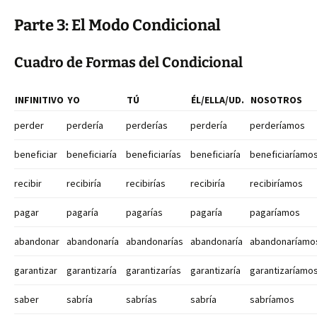
Parte 3: El Modo Condicional
Cuadro de Formas del Condicional
INFINITIVO
YO
TÚ
ÉL/ELLA/UD.
NOSOTROS
perder
perdería
perderías
perdería
perderíamos
beneficiar
beneficiaría
beneficiarías
beneficiaría
beneficiaríamo
recibir
recibiría
recibirías
recibiría
recibiríamos
pagar
pagaría
pagarías
pagaría
pagaríamos
abandonar
abandonaría
abandonarías
abandonaría
abandonaríamo
garantizar
garantizaría
garantizarías
garantizaría
garantizaríamo
saber
sabría
sabrías
sabría
sabríamos