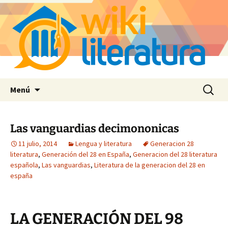
Saltar
Buscar:
Menú
al
contenido
Las vanguardias decimononicas
11 julio, 2014
Lengua y literatura
Generacion 28
literatura
,
Generación del 28 en España
,
Generacion del 28 literatura
española
,
Las vanguardias
,
Literatura de la generacion del 28 en
españa
LA GENERACIÓN DEL 98