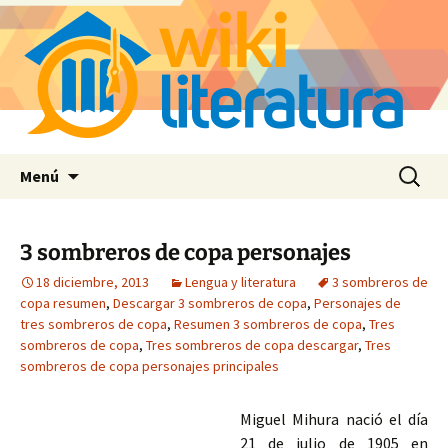
Saltar
Buscar:
Menú
al
contenido
3 sombreros de copa personajes
18 diciembre, 2013
Lengua y literatura
3 sombreros de
copa resumen
,
Descargar 3 sombreros de copa
,
Personajes de
tres sombreros de copa
,
Resumen 3 sombreros de copa
,
Tres
sombreros de copa
,
Tres sombreros de copa descargar
,
Tres
sombreros de copa personajes principales
Miguel Mihura nació el día
21 de julio de 1905 en