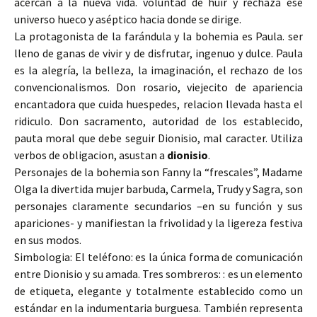
acercan a la nueva vida. voluntad de huir y rechaza ese
universo hueco y aséptico hacia donde se dirige.
La protagonista de la farándula y la bohemia es Paula. ser
lleno de ganas de vivir y de disfrutar, ingenuo y dulce. Paula
es la alegría, la belleza, la imaginación, el rechazo de los
convencionalismos. Don rosario, viejecito de apariencia
encantadora que cuida huespedes, relacion llevada hasta el
ridiculo. Don sacramento, autoridad de los establecido,
pauta moral que debe seguir Dionisio, mal caracter. Utiliza
verbos de obligacion, asustan a
dionisio
.
Personajes de la bohemia son Fanny la “frescales”, Madame
Olga la divertida mujer barbuda, Carmela, Trudy y Sagra, son
personajes claramente secundarios –en su función y sus
apariciones- y manifiestan la frivolidad y la ligereza festiva
en sus modos.
Simbologia: El teléfono: es la única forma de comunicación
entre Dionisio y su amada. Tres sombreros: : es un elemento
de etiqueta, elegante y totalmente establecido como un
estándar en la indumentaria burguesa. También representa