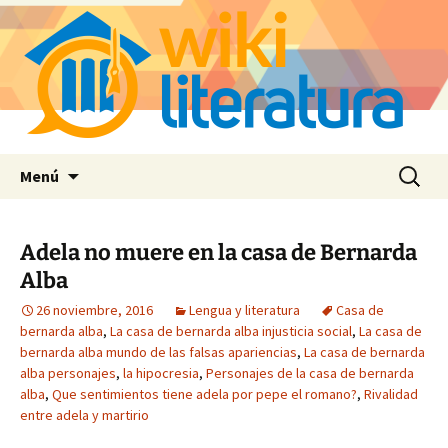
Saltar
Buscar:
Menú
al
contenido
Adela no muere en la casa de Bernarda
Alba
26 noviembre, 2016
Lengua y literatura
Casa de
bernarda alba
,
La casa de bernarda alba injusticia social
,
La casa de
bernarda alba mundo de las falsas apariencias
,
La casa de bernarda
alba personajes
,
la hipocresia
,
Personajes de la casa de bernarda
alba
,
Que sentimientos tiene adela por pepe el romano?
,
Rivalidad
entre adela y martirio