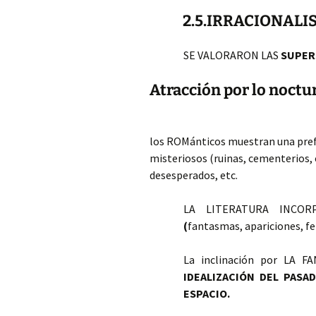
2.5.IRRACIONALI
SE VALORARON LAS
SUPERS
Atracción por lo noctur
los ROMánticos muestran una pref
misteriosos (ruinas, cementerios, 
desesperados, etc.
LA LITERATURA INCO
(
fantasmas, apariciones, f
La inclinación por LA 
IDEALIZACIÓN DEL PASA
ESPACIO.