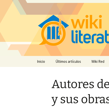
Saltar
Inicio
Últimos artículos
Wiki Red
al
contenido
Autores d
y sus obra