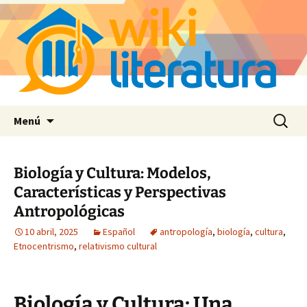
Saltar
Buscar:
Menú
al
contenido
Biología y Cultura: Modelos,
Características y Perspectivas
Antropológicas
10 abril, 2025
Español
antropología
,
biología
,
cultura
,
Etnocentrismo
,
relativismo cultural
Biología y Cultura: Una