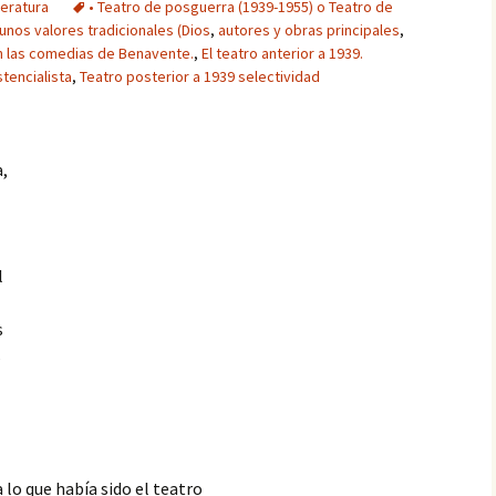
teratura
• Teatro de posguerra (1939-1955) o Teatro de
nos valores tradicionales (Dios
,
autores y obras principales
,
an las comedias de Benavente.
,
El teatro anterior a 1939.
stencialista
,
Teatro posterior a 1939 selectividad
a,
l
s
s
lo que había sido el teatro