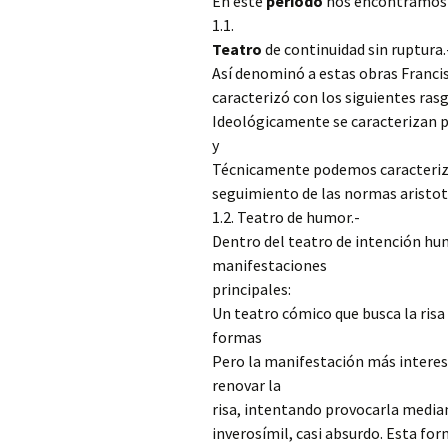
En este
período
nos encontramos c
1.1.
Teatro
de continuidad sin ruptura.
Así denominó a estas obras Francis
caracterizó con los siguientes rasg
Ideológicamente se caracterizan por
y
Técnicamente podemos caracterizarl
seguimiento de las normas aristoté
1.2. Teatro de humor.-
Dentro del teatro de intención h
manifestaciones
principales:
Un teatro cómico que busca la risa 
formas
Pero la manifestación más interesa
renovar la
risa, intentando provocarla media
inverosímil, casi absurdo. Esta for