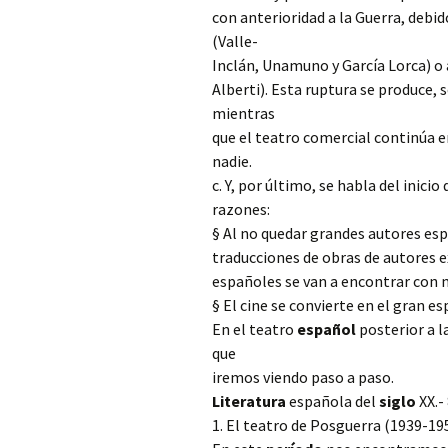
con anterioridad a la Guerra, debi
(Valle-
Inclán, Unamuno y García Lorca) o 
Alberti). Esta ruptura se produce,
mientras
que el teatro comercial continúa e
nadie.
c. Y, por último, se habla del inicio
razones:
§ Al no quedar grandes autores esp
traducciones de obras de autores e
españoles se van a encontrar con m
§ El cine se convierte en el gran e
En el teatro
español
posterior a l
que
iremos viendo paso a paso.
Literatura
española del
siglo
XX.-
1. El teatro de Posguerra (1939-195