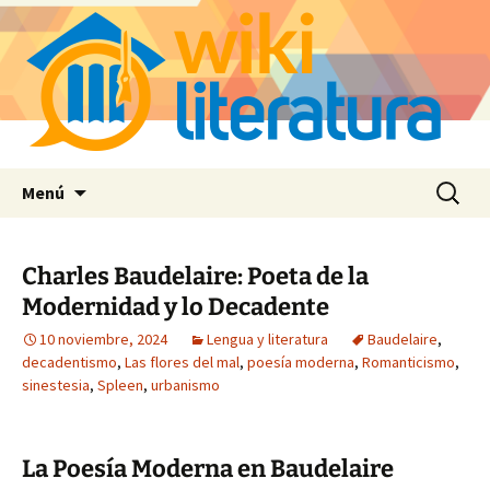
Saltar
Buscar:
Menú
al
contenido
Charles Baudelaire: Poeta de la
Modernidad y lo Decadente
10 noviembre, 2024
Lengua y literatura
Baudelaire
,
decadentismo
,
Las flores del mal
,
poesía moderna
,
Romanticismo
,
sinestesia
,
Spleen
,
urbanismo
La Poesía Moderna en Baudelaire