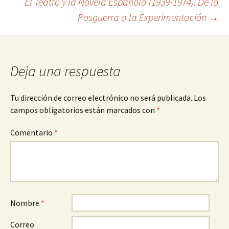
El Teatro y la Novela Española (1939-1974): De la
de
Posguerra a la Experimentación
→
entradas
Deja una respuesta
Tu dirección de correo electrónico no será publicada.
Los
campos obligatorios están marcados con
*
Comentario
*
Nombre
*
Correo