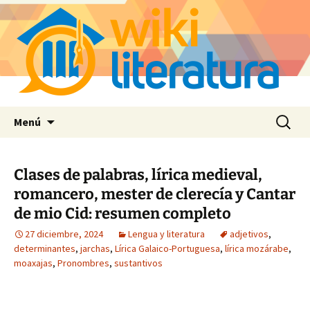
Saltar
Buscar:
Menú
al
contenido
Clases de palabras, lírica medieval,
romancero, mester de clerecía y Cantar
de mio Cid: resumen completo
27 diciembre, 2024
Lengua y literatura
adjetivos
,
determinantes
,
jarchas
,
Lírica Galaico-Portuguesa
,
lírica mozárabe
,
moaxajas
,
Pronombres
,
sustantivos