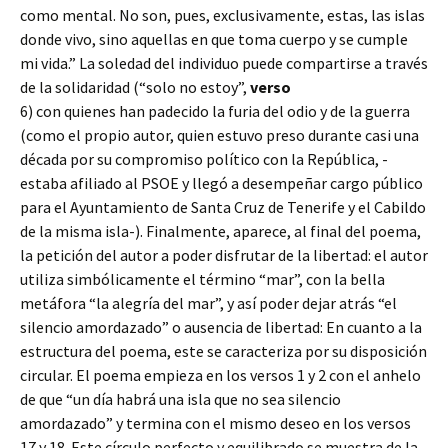
como mental. No son, pues, exclusivamente, estas, las islas
donde vivo, sino aquellas en que toma cuerpo y se cumple
mi vida.” La soledad del individuo puede compartirse a través
de la solidaridad (“solo no estoy”,
verso
6) con quienes han padecido la furia del odio y de la guerra
(como el propio autor, quien estuvo preso durante casi una
década por su compromiso político con la República, -
estaba afiliado al PSOE y llegó a desempeñar cargo público
para el Ayuntamiento de Santa Cruz de Tenerife y el Cabildo
de la misma isla-). Finalmente, aparece, al final del poema,
la petición del autor a poder disfrutar de la libertad: el autor
utiliza simbólicamente el término “mar”, con la bella
metáfora “la alegría del mar”, y así poder dejar atrás “el
silencio amordazado” o ausencia de libertad: En cuanto a la
estructura del poema, este se caracteriza por su disposición
circular. El poema empieza en los versos 1 y 2 con el anhelo
de que “un día habrá una isla que no sea silencio
amordazado” y termina con el mismo deseo en los versos
17 y 18. Este círculo perfecto y equilibrado se muestra de la