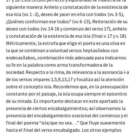
siguiente manera: Anhelo y constatación de la existencia de
esa isla (vv. 1 -2), deseo de yacer en ella con todos (vv. 3-5),
¿Quiénes conforman ese todos? (vv. 6-13), Reiteración de su
deseo con todos (vv. 14-16 y comienzo del verso 17), anhelo
y constatación de la existencia de esa isla (final v. 17 y v. 18).
Métricamente, la estrofa que elige el poeta es una silva en
la que se combinan a voluntad versos heptasílabos con
endecasílabos, combinación más adecuada para indicarnos
su fe en la palabra como arma transformadora de la
sociedad. Respecto a la rima, da relevancia a la asonancia i-a
de los versos impares 1,5,9,13,17 y focaliza así la atención
sobre el concepto isla. Recordemos que, en la preocupación
constante por el paisaje, la isla ocupa siempre el epicentro
de su mirada. Es importante destacar en este apartado la
presencia de ciertos encabalgamientos; así observamos la
presencia del encabalgamiento oracional del comienzo y el
final del poema “isla/que no sea….” Que fluye suavemente
hasta el final del verso encabalgado. Los otros ejemplos