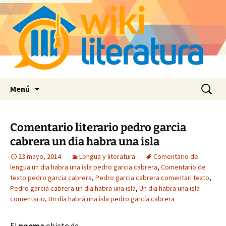
Saltar
Buscar:
Menú
al
contenido
Comentario literario pedro garcia
cabrera un dia habra una isla
23 mayo, 2014
Lengua y literatura
Comentario de
lengua un dia habra una isla pedro garcia cabrera
,
Comentario de
texto pedro garcia cabrera
,
Pedro garcia cabrera comentari texto
,
Pedro garcia cabrera un dia habra una isla
,
Un dia habra una isla
comentario
,
Un día habrá una isla pedro garcía cabrera
El
poema
objeto de