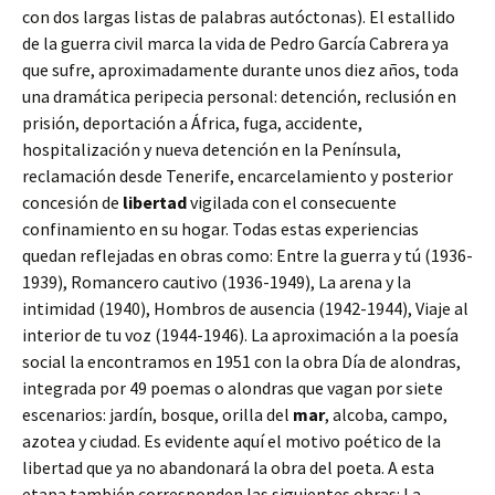
con dos largas listas de palabras autóctonas). El estallido
de la guerra civil marca la vida de Pedro García Cabrera ya
que sufre, aproximadamente durante unos diez años, toda
una dramática peripecia personal: detención, reclusión en
prisión, deportación a África, fuga, accidente,
hospitalización y nueva detención en la Península,
reclamación desde Tenerife, encarcelamiento y posterior
concesión de
libertad
vigilada con el consecuente
confinamiento en su hogar. Todas estas experiencias
quedan reflejadas en obras como: Entre la guerra y tú (1936-
1939), Romancero cautivo (1936-1949), La arena y la
intimidad (1940), Hombros de ausencia (1942-1944), Viaje al
interior de tu voz (1944-1946). La aproximación a la poesía
social la encontramos en 1951 con la obra Día de alondras,
integrada por 49 poemas o alondras que vagan por siete
escenarios: jardín, bosque, orilla del
mar
, alcoba, campo,
azotea y ciudad. Es evidente aquí el motivo poético de la
libertad que ya no abandonará la obra del poeta. A esta
etapa también corresponden las siguientes obras: La