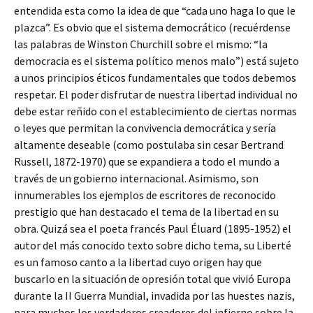
entendida esta como la idea de que “cada uno haga lo que le
plazca”. Es obvio que el sistema democrático (recuérdense
las palabras de Winston Churchill sobre el mismo: “la
democracia es el sistema político menos malo”) está sujeto
a unos principios éticos fundamentales que todos debemos
respetar. El poder disfrutar de nuestra libertad individual no
debe estar reñido con el establecimiento de ciertas normas
o leyes que permitan la convivencia democrática y sería
altamente deseable (como postulaba sin cesar Bertrand
Russell, 1872-1970) que se expandiera a todo el mundo a
través de un gobierno internacional. Asimismo, son
innumerables los ejemplos de escritores de reconocido
prestigio que han destacado el tema de la libertad en su
obra. Quizá sea el poeta francés Paul Éluard (1895-1952) el
autor del más conocido texto sobre dicho tema, su Liberté
es un famoso canto a la libertad cuyo origen hay que
buscarlo en la situación de opresión total que vivió Europa
durante la II Guerra Mundial, invadida por las huestes nazis,
para muchos los verdaderos creadores del infierno sobre la