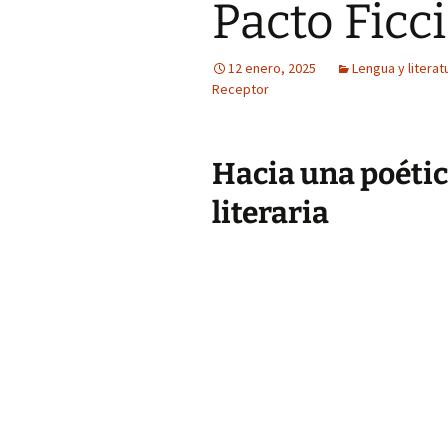
Pacto Ficc
12 enero, 2025
Lengua y literat
Receptor
Hacia una poétic
literaria