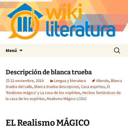
Saltar
Buscar:
Menú
al
contenido
Descripción de blanca trueba
21 noviembre, 2016
Lengua y literatura
Allende
,
Blanca
trueba del valle
,
Blanca trueba descripcion
,
Casa espiritus
,
El
'Realismo mágico' y La casa de los espíritus
,
Hechos fantásticos de
la casa de los espíritus
,
Realismo Mágico LCDLE
EL Realismo MÁGICO