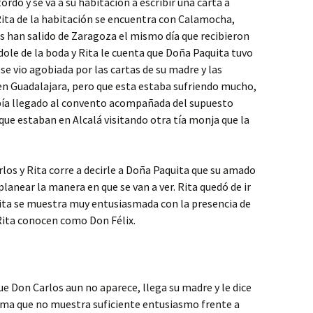
ordo y se va a su habitación a escribir una carta a
r Rita de la habitación se encuentra con Calamocha,
os han salido de Zaragoza el mismo día que recibieron
ole de la boda y Rita le cuenta que Doña Paquita tuvo
e vio agobiada por las cartas de su madre y las
 en Guadalajara, pero que esta estaba sufriendo mucho,
bía llegado al convento acompañada del supuesto
que estaban en Alcalá visitando otra tía monja que la
los y Rita corre a decirle a Doña Paquita que su amado
planear la manera en que se van a ver. Rita quedó de ir
quita se muestra muy entusiasmada con la presencia de
 Rita conocen como Don Félix.
 Don Carlos aun no aparece, llega su madre y le dice
lama que no muestra suficiente entusiasmo frente a