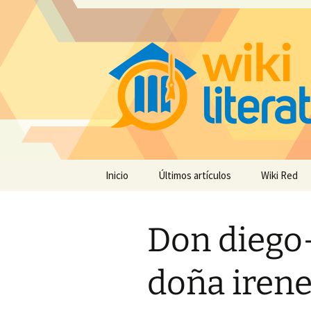
Saltar
Inicio
Últimos artículos
Wiki Red
al
contenido
Don diego
doña iren