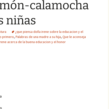
simón-calamocha
as niñas
atura
¿que piensa doña irene sobre la educacion y el
to primero
,
Palabras de una madre a su hija
,
Que le aconseja
rene acerca de la buena educacion y el honor
ta
go