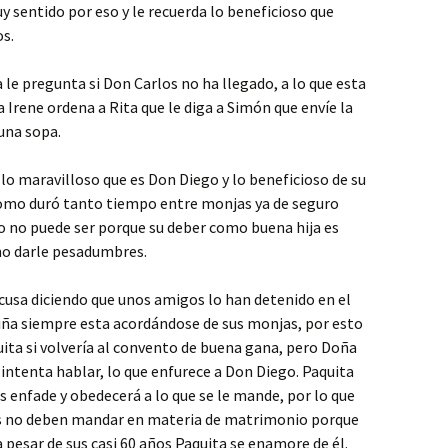
y sentido por eso y le recuerda lo beneficioso que
os.
a le pregunta si Don Carlos no ha llegado, a lo que esta
 Irene ordena a Rita que le diga a Simón que envíe la
 una sopa.
 lo maravilloso que es Don Diego y lo beneficioso de su
como duró tanto tiempo entre monjas ya de seguro
eso no puede ser porque su deber como buena hija es
no darle pesadumbres.
xcusa diciendo que unos amigos lo han detenido en el
niña siempre esta acordándose de sus monjas, por esto
ita si volvería al convento de buena gana, pero Doña
 intenta hablar, lo que enfurece a Don Diego. Paquita
os enfade y obedecerá a lo que se le mande, por lo que
s no deben mandar en materia de matrimonio porque
a pesar de sus casi 60 años Paquita se enamore de él.