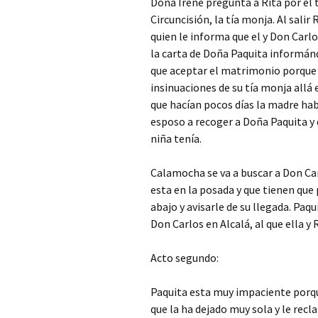
Doña Irene pregunta a Rita por el t
Circuncisión, la tía monja. Al sali
quien le informa que el y Don Carl
la carta de Doña Paquita informánd
que aceptar el matrimonio porque s
insinuaciones de su tía monja allá
que hacían pocos días la madre ha
esposo a recoger a Doña Paquita y 
niña tenía.
Calamocha se va a buscar a Don Car
esta en la posada y que tienen que 
abajo y avisarle de su llegada. Pa
Don Carlos en Alcalá, al que ella y
Acto segundo:
Paquita esta muy impaciente porque
que la ha dejado muy sola y le rec