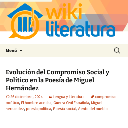
Saltar
Buscar:
Menú
al
contenido
Evolución del Compromiso Social y
Político en la Poesía de Miguel
Hernández
26 diciembre, 2024
Lengua y literatura
compromiso
poético
,
El hombre acecha
,
Guerra Civil Española
,
Miguel
hernandez
,
poesía política
,
Poesia social
,
Viento del pueblo