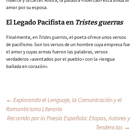
muerte y la cárcel. Ahora, la palabra «libertad» está unida al
amor por su esposa.
El Legado Pacifista en
Tristes guerras
Finalmente, en
Tristes guerras
, el poeta ofrece unos versos
de pacifismo. Son los versos de un hombre cuya empresa fue
el amor y cuyas armas fueron las palabras, versos
verdaderos «aventados por el pueblo» con la «lengua
bañada en corazón».
Navegación
←
Explorando el Lenguaje, la Comunicación y el
Romanticismo Literario
Recorrido por la Poesía Española: Etapas, Autores y
de
Tendencias
→