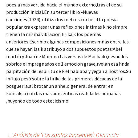
poesia mas vertida hacia el mundo externo,tras el de su
producción inicial.En su tercer libro -Nuevas
canciones(1924)-utiliza los metros cortos d la poesia
popular xra expresar unas reflexiones intimas k no simpre
tienen la misma vibracion lirika k los poemas
anteriores.Escribio algunas composiciones mñas entre las
que se hayan las k atribuyo a dos supuestos poetas:Abel
martín y Juan de Mairena.Las versos de Machado,desnudos
sobrios e impregnados de 1 emocion grave,rvelan esa hnda
palpitación del espiritu de k el hablaba y yegan a nostros.Su
influjo pesó sobre la lirika de las primeras décadas de la
posguerra,al brotar un anhelo general de entrar en
kontakto con las más aunténticas realidades humanas
,huyendo de todo esteticismo.
←
Análisis de ‘Los santos inocentes’: Denuncia