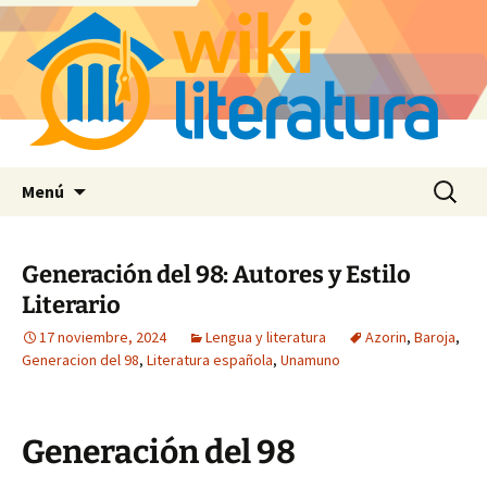
Saltar
Buscar:
Menú
al
contenido
Generación del 98: Autores y Estilo
Literario
17 noviembre, 2024
Lengua y literatura
Azorin
,
Baroja
,
Generacion del 98
,
Literatura española
,
Unamuno
Generación del 98