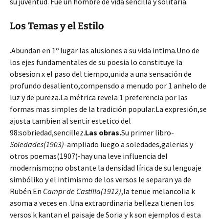
su juventud. Fue un hombre de vida sencilla y solitaria.
Los Temas y el Estilo
.Abundan en 1º lugar las alusiones a su vida intima.Uno de
los ejes fundamentales de su poesia lo constituye la
obsesion x el paso del tiempo,unida a una sensación de
profundo desaliento,compensdo a menudo por 1 anhelo de
luz y de pureza.La métrica revela 1 preferencia por las
formas mas simples de la tradición popular.La expresión,se
ajusta tambien al sentir estetico del
98:sobriedad,sencillez.
Las obras.
Su primer libro-
Soledades(1903)
-ampliado luego a soledades,galerias y
otros poemas(1907)-hay una leve influencia del
modernismo;no obstante la densidad lírica de su lenguaje
simbóliko y el intimismo de los versos le separan ya de
Rubén.En
Campr de Castilla(1912)
,la tenue melancolia k
asoma a veces en .Una extraordinaria belleza tienen los
versos k kantan el paisaje de Soria y k son ejemplos d esta