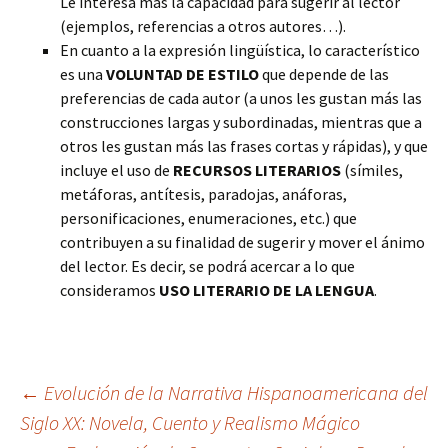
Le interesa más la capacidad para sugerir al lector
(ejemplos, referencias a otros autores…).
En cuanto a la expresión lingüística, lo característico
es una
VOLUNTAD DE ESTILO
que depende de las
preferencias de cada autor (a unos les gustan más las
construcciones largas y subordinadas, mientras que a
otros les gustan más las frases cortas y rápidas), y que
incluye el uso de
RECURSOS LITERARIOS
(símiles,
metáforas, antítesis, paradojas, anáforas,
personificaciones, enumeraciones, etc.) que
contribuyen a su finalidad de sugerir y mover el ánimo
del lector. Es decir, se podrá acercar a lo que
consideramos
USO LITERARIO DE LA LENGUA
.
Navegación
←
Evolución de la Narrativa Hispanoamericana del
Siglo XX: Novela, Cuento y Realismo Mágico