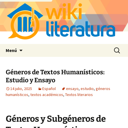
Saltar
Buscar:
Menú
al
contenido
Géneros de Textos Humanísticos:
Estudio y Ensayo
14 julio, 2025
Español
ensayo
,
estudio
,
géneros
humanísticos
,
textos académicos
,
Textos literarios
Géneros y Subgéneros de