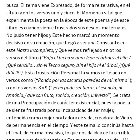
busca. El tema viene Expresado, de forma reiterativa, en el
título y en los versos uno y cinco. El Momento vital que
experimenta la poeta en la época de este poema y de este
Libro es cuando siente frustrados sus deseos maternales.
No pudo tener hijos y Este hecho marcó un momento
decisivo en su creación, que llegó a ser una Constante en
este
Marzo incompleto
, y Que vemos reflejado en otros
versos del libro (“
Bajo el techo seguro,/con el árbol y el hijo./
¡Qué sencillo…sin el Techo seguro,/sin el hijo ni el árbol./¡Qué
difícil!”).
Esta frustración Personal la vemos reflejada en
versos como (“
Rondo por las oscuras paredes de mí misma
”);
o en los versos 8 y 9 (“
yo no pude ser tierra, ni esencia, ni
Armónía,/ que son fruto, sonido, creación, universo
”). Se trata
de una Preocupación de carácter existencial, pues la poeta
se siente frustrada por su Incapacidad de ser mujer,
entendida como mujer portadora de vida, creadora de Vida y
de permanencia en el tiempo. Y este tema lo continúa hasta
el final, de Forma obsesiva, lo que nos da idea de la terrible