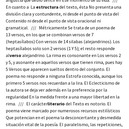
angustia que debíó sentir en Ese momento de su vida. ///
En cuanto a La
estructura
del texto, ésta No presenta una
división clara y contundente, ni desde el punto de vista del
Contenido ni desde el punto de vista oracional ni
gramatical. /// Métricamente Se trata de un poema de
13 versos, en los que se combinan versos de 7
(heptasílabos) Con versos de 14 silabas (alejandrinos). Los
heptasílabos solo son 2 versos (1 Y 5); el resto responde
al
verso
alejandrino. La rima es consonante en Los versos 2
y 5, y asonante en aquellos versos que tienen rima, pues hay
5 Versos que aparecen sueltos dentro del conjunto. El
poema no responde a ninguna Estrofa conocida, aunque los
primero 5 versos nos recuerdan a la lira. El Eclecticismo de
la autora se deja ver además en la preferencia por la
regularidad En la medida frente a una mayor libertad en la
rima. /// El carácter
literario
del Texto es notorio. El
poema viene marcado por numerosos recursos estilísticos
Que potencian en el poema la desconcertante y desmedida
situación vital de la poesía. El paralelismo, las repeticiones,