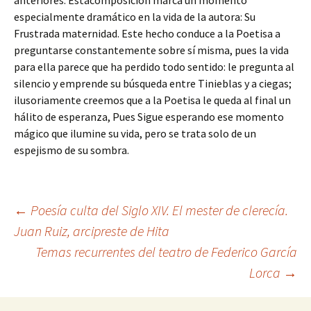
anteriores. Estacomposición marca un momento
especialmente dramático en la vida de la autora: Su
Frustrada maternidad. Este hecho conduce a la Poetisa a
preguntarse constantemente sobre sí misma, pues la vida
para ella parece que ha perdido todo sentido: le pregunta al
silencio y emprende su búsqueda entre Tinieblas y a ciegas;
ilusoriamente creemos que a la Poetisa le queda al final un
hálito de esperanza, Pues Sigue esperando ese momento
mágico que ilumine su vida, pero se trata solo de un
espejismo de su sombra.
Navegación
←
Poesía culta del Siglo XIV. El mester de clerecía.
Juan Ruiz, arcipreste de Hita
Temas recurrentes del teatro de Federico García
de
Lorca
→
entradas