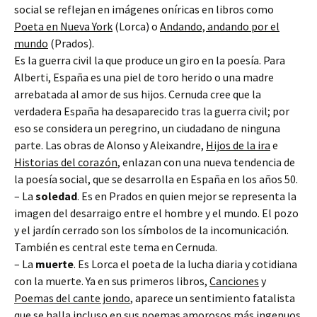
social se reflejan en imágenes oníricas en libros como
Poeta en Nueva York
(Lorca) o
Andando, andando por el
mundo
(Prados).
Es la guerra civil la que produce un giro en la poesía. Para
Alberti, España es una piel de toro herido o una madre
arrebatada al amor de sus hijos. Cernuda cree que la
verdadera España ha desaparecido tras la guerra civil; por
eso se considera un peregrino, un ciudadano de ninguna
parte. Las obras de Alonso y Aleixandre,
Hijos de la ira
e
Historias del corazón
, enlazan con una nueva tendencia de
la poesía social, que se desarrolla en España en los años 50.
– La
soledad
. Es en Prados en quien mejor se representa la
imagen del desarraigo entre el hombre y el mundo. El pozo
y el jardín cerrado son los símbolos de la incomunicación.
También es central este tema en Cernuda.
– La
muerte
. Es Lorca el poeta de la lucha diaria y cotidiana
con la muerte. Ya en sus primeros libros,
Canciones
y
Poemas del cante jondo
, aparece un sentimiento fatalista
que se halla incluso en sus poemas amorosos más ingenuos.