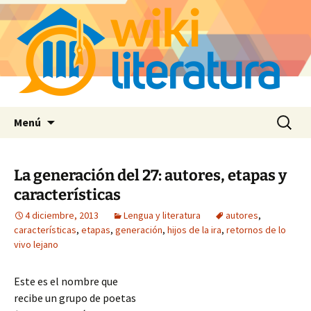
Saltar
Buscar:
Menú
al
contenido
La generación del 27: autores, etapas y
características
4 diciembre, 2013
Lengua y literatura
autores
,
características
,
etapas
,
generación
,
hijos de la ira
,
retornos de lo
vivo lejano
Este es el nombre que
recibe un grupo de poetas