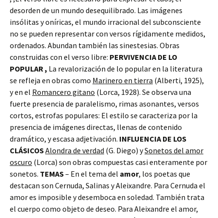
desorden de un mundo desequilibrado. Las imágenes
insólitas y oníricas, el mundo irracional del subconsciente
no se pueden representar con versos rígidamente medidos,
ordenados. Abundan también las sinestesias. Obras
construidas con el verso libre:
PERVIVENCIA DE LO
POPULAR ,
La revalorización de lo popular en la literatura
se refleja en obras como
Marinero en tierra
(Alberti, 1925),
y en el
Romancero gitano
(Lorca, 1928). Se observa una
fuerte presencia de paralelismo, rimas asonantes, versos
cortos, estrofas populares: El estilo se caracteriza por la
presencia de imágenes directas, llenas de contenido
dramático, y escasa adjetivación.
INFLUENCIA DE LOS
CLÁSICOS
Alondra de verdad
(G. Diego) y
Sonetos del amor
oscuro
(Lorca) son obras compuestas casi enteramente por
sonetos.
TEMAS
– En el tema del
amor
, los poetas que
destacan son Cernuda, Salinas y Aleixandre. Para Cernuda el
amor es imposible y desemboca en soledad. También trata
el cuerpo como objeto de deseo. Para Aleixandre el amor,