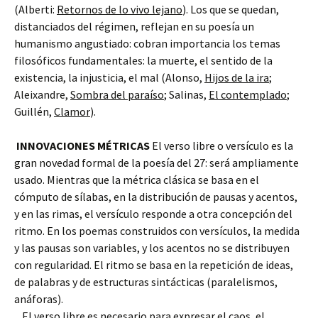
(Alberti:
Retornos de lo vivo lejano
). Los que se quedan,
distanciados del régimen, reflejan en su poesía un
humanismo angustiado: cobran importancia los temas
filosóficos fundamentales: la muerte, el sentido de la
existencia, la injusticia, el mal (Alonso,
Hijos de la ira
;
Aleixandre,
Sombra del paraíso
; Salinas,
El contemplado
;
Guillén,
Clamor
).
INNOVACIONES MÉTRICAS
El verso libre o versículo es la
gran novedad formal de la poesía del 27: será ampliamente
usado. Mientras que la métrica clásica se basa en el
cómputo de sílabas, en la distribución de pausas y acentos,
y en las rimas, el versículo responde a otra concepción del
ritmo. En los poemas construidos con versículos, la medida
y las pausas son variables, y los acentos no se distribuyen
con regularidad. El ritmo se basa en la repetición de ideas,
de palabras y de estructuras sintácticas (paralelismos,
anáforas).
, ,El verso libre es necesario para expresar el caos, el