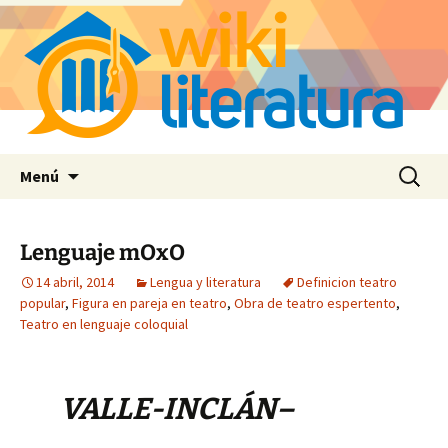
Saltar
Buscar:
Menú
al
contenido
Lenguaje mOxO
14 abril, 2014
Lengua y literatura
Definicion teatro
popular
,
Figura en pareja en teatro
,
Obra de teatro espertento
,
Teatro en lenguaje coloquial
VALLE-INCLÁN–