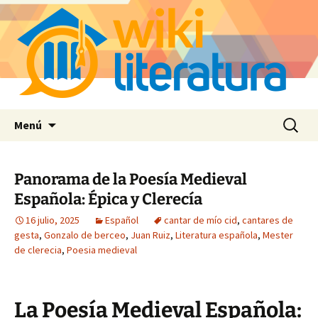
Saltar
Buscar:
Menú
al
contenido
Panorama de la Poesía Medieval
Española: Épica y Clerecía
16 julio, 2025
Español
cantar de mío cid
,
cantares de
gesta
,
Gonzalo de berceo
,
Juan Ruiz
,
Literatura española
,
Mester
de clerecia
,
Poesia medieval
La Poesía Medieval Española: