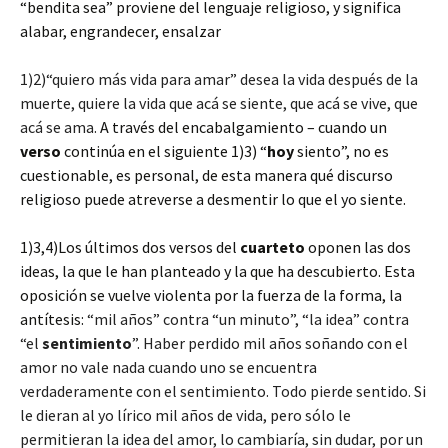
“bendita sea” proviene del lenguaje religioso, y significa
alabar, engrandecer, ensalzar
1)2)“quiero más vida para amar”
desea la vida después de la
muerte, quiere la vida que acá se siente, que acá se vive, que
acá se ama.
A través del encabalgamiento – cuando un
verso
continúa en el siguiente 1)3) “
hoy
siento”, no es
cuestionable, es personal, de esta manera qué discurso
religioso puede atreverse a desmentir lo que el yo siente.
1)3,4)Los últimos dos versos del
cuarteto
oponen las dos
ideas, la que le han planteado y la que ha descubierto. Esta
oposición se vuelve violenta por la fuerza de la forma, la
antítesis:
“mil años” contra “un minuto”, “la idea” contra
“el
sentimiento
”. Haber perdido mil años soñando con el
amor no vale nada cuando uno se encuentra
verdaderamente con el sentimiento. Todo pierde sentido. Si
le dieran al yo lírico mil años de vida, pero sólo le
permitieran la idea del amor, lo cambiaría, sin dudar, por un