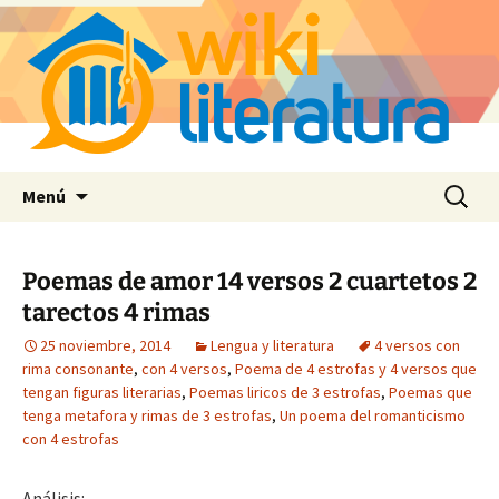
Saltar
Buscar:
Menú
al
contenido
Poemas de amor 14 versos 2 cuartetos 2
tarectos 4 rimas
25 noviembre, 2014
Lengua y literatura
4 versos con
rima consonante
,
con 4 versos
,
Poema de 4 estrofas y 4 versos que
tengan figuras literarias
,
Poemas liricos de 3 estrofas
,
Poemas que
tenga metafora y rimas de 3 estrofas
,
Un poema del romanticismo
con 4 estrofas
Análisis: