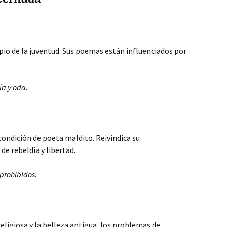
pio de la juventud. Sus poemas están influenciados por
ía y oda
.
condición de poeta maldito. Reivindica su
de rebeldía y libertad.
 prohibidos
.
ligiosa y la belleza antigua, los problemas de