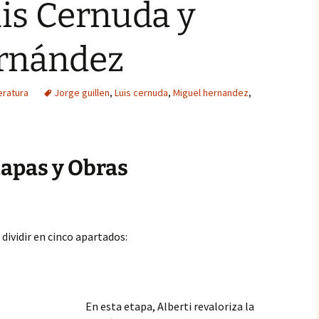
uis Cernuda y
rnández
eratura
Jorge guillen
,
Luis cernuda
,
Miguel hernandez
,
tapas y Obras
dividir en cinco apartados:
En esta etapa, Alberti revaloriza la