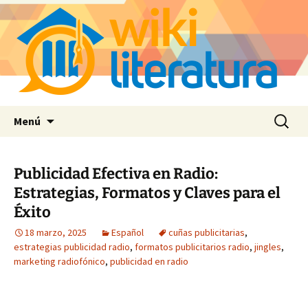
Saltar
Buscar:
Menú
al
contenido
Publicidad Efectiva en Radio:
Estrategias, Formatos y Claves para el
Éxito
18 marzo, 2025
Español
cuñas publicitarias
,
estrategias publicidad radio
,
formatos publicitarios radio
,
jingles
,
marketing radiofónico
,
publicidad en radio