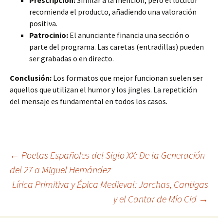
Prescripción:
Similar a la mención, pero el locutor
recomienda el producto, añadiendo una valoración
positiva.
Patrocinio:
El anunciante financia una sección o
parte del programa. Las caretas (entradillas) pueden
ser grabadas o en directo.
Conclusión:
Los formatos que mejor funcionan suelen ser
aquellos que utilizan el humor y los jingles. La repetición
del mensaje es fundamental en todos los casos.
Navegación
←
Poetas Españoles del Siglo XX: De la Generación
del 27 a Miguel Hernández
Lírica Primitiva y Épica Medieval: Jarchas, Cantigas
de
y el Cantar de Mío Cid
→