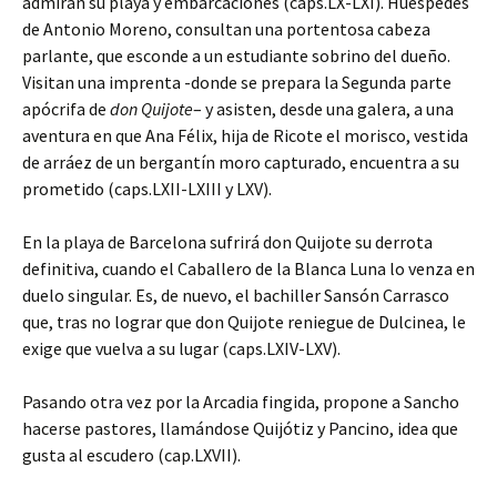
admiran su playa y embarcaciones (caps.LX-LXI). Huéspedes
de Antonio Moreno, consultan una portentosa cabeza
parlante, que esconde a un estudiante sobrino del dueño.
Visitan una imprenta -donde se prepara la Segunda parte
apócrifa de
don Quijote
– y asisten, desde una galera, a una
aventura en que Ana Félix, hija de Ricote el morisco, vestida
de arráez de un bergantín moro capturado, encuentra a su
prometido (caps.LXII-LXIII y LXV).
En la playa de Barcelona sufrirá don Quijote su derrota
definitiva, cuando el Caballero de la Blanca Luna lo venza en
duelo singular. Es, de nuevo, el bachiller Sansón Carrasco
que, tras no lograr que don Quijote reniegue de Dulcinea, le
exige que vuelva a su lugar (caps.LXIV-LXV).
Pasando otra vez por la Arcadia fingida, propone a Sancho
hacerse pastores, llamándose Quijótiz y Pancino, idea que
gusta al escudero (cap.LXVII).