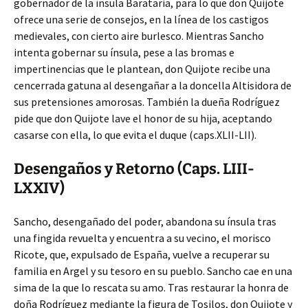
gobernador de la ínsula Barataria, para lo que don Quijote
ofrece una serie de consejos, en la línea de los castigos
medievales, con cierto aire burlesco. Mientras Sancho
intenta gobernar su ínsula, pese a las bromas e
impertinencias que le plantean, don Quijote recibe una
cencerrada gatuna al desengañar a la doncella Altisidora de
sus pretensiones amorosas. También la dueña Rodríguez
pide que don Quijote lave el honor de su hija, aceptando
casarse con ella, lo que evita el duque (caps.XLII-LII).
Desengaños y Retorno (Caps. LIII-
LXXIV)
Sancho, desengañado del poder, abandona su ínsula tras
una fingida revuelta y encuentra a su vecino, el morisco
Ricote, que, expulsado de España, vuelve a recuperar su
familia en Argel y su tesoro en su pueblo. Sancho cae en una
sima de la que lo rescata su amo. Tras restaurar la honra de
doña Rodríguez mediante la figura de Tosilos, don Quijote y