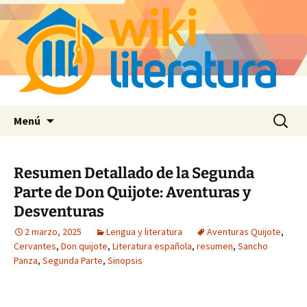
Saltar
Buscar:
Menú
al
contenido
Resumen Detallado de la Segunda
Parte de Don Quijote: Aventuras y
Desventuras
2 marzo, 2025
Lengua y literatura
Aventuras Quijote
,
Cervantes
,
Don quijote
,
Literatura española
,
resumen
,
Sancho
Panza
,
Segunda Parte
,
Sinopsis