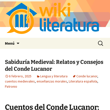
Saltar
Buscar:
Menú
al
contenido
Sabiduría Medieval: Relatos y Consejos
del Conde Lucanor
6 febrero, 2025
Lengua y literatura
Conde lucanor
,
cuentos medievales
,
enseñanzas morales
,
Literatura española
,
Patronio
Cuentos del Conde Lucanor: