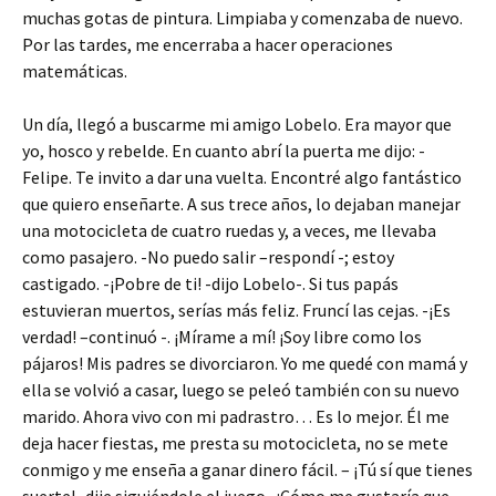
muchas gotas de pintura. Limpiaba y comenzaba de nuevo.
Por las tardes, me encerraba a hacer operaciones
matemáticas.
Un día, llegó a buscarme mi amigo Lobelo. Era mayor que
yo, hosco y rebelde. En cuanto abrí la puerta me dijo: -
Felipe. Te invito a dar una vuelta. Encontré algo fantástico
que quiero enseñarte. A sus trece años, lo dejaban manejar
una motocicleta de cuatro ruedas y, a veces, me llevaba
como pasajero. -No puedo salir –respondí -; estoy
castigado. -¡Pobre de ti! -dijo Lobelo-. Si tus papás
estuvieran muertos, serías más feliz. Fruncí las cejas. -¡Es
verdad! –continuó -. ¡Mírame a mí! ¡Soy libre como los
pájaros! Mis padres se divorciaron. Yo me quedé con mamá y
ella se volvió a casar, luego se peleó también con su nuevo
marido. Ahora vivo con mi padrastro… Es lo mejor. Él me
deja hacer fiestas, me presta su motocicleta, no se mete
conmigo y me enseña a ganar dinero fácil. – ¡Tú sí que tienes