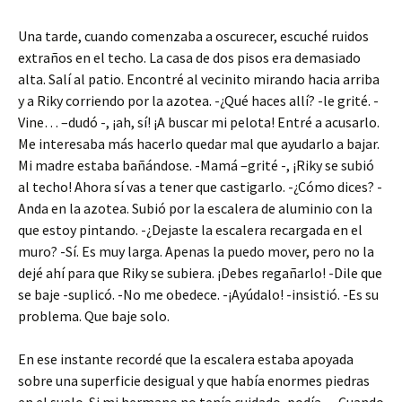
Una tarde, cuando comenzaba a oscurecer, escuché ruidos
extraños en el techo. La casa de dos pisos era demasiado
alta. Salí al patio. Encontré al vecinito mirando hacia arriba
y a Riky corriendo por la azotea. -¿Qué haces allí? -le grité. -
Vine… –dudó -, ¡ah, sí! ¡A buscar mi pelota! Entré a acusarlo.
Me interesaba más hacerlo quedar mal que ayudarlo a bajar.
Mi madre estaba bañándose. -Mamá –grité -, ¡Riky se subió
al techo! Ahora sí vas a tener que castigarlo. -¿Cómo dices? -
Anda en la azotea. Subió por la escalera de aluminio con la
que estoy pintando. -¿Dejaste la escalera recargada en el
muro? -Sí. Es muy larga. Apenas la puedo mover, pero no la
dejé ahí para que Riky se subiera. ¡Debes regañarlo! -Dile que
se baje -suplicó. -No me obedece. -¡Ayúdalo! -insistió. -Es su
problema. Que baje solo.
En ese instante recordé que la escalera estaba apoyada
sobre una superficie desigual y que había enormes piedras