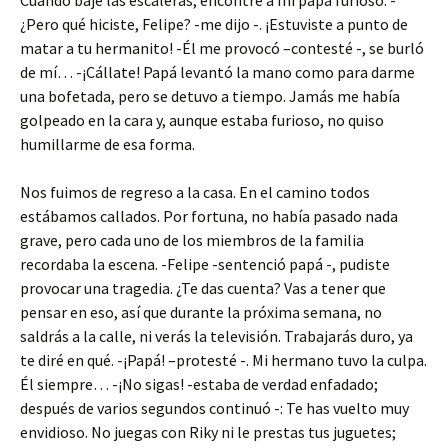
Cuando bajé las escaleras, encontré a mi papá furioso. -
¿Pero qué hiciste, Felipe? -me dijo -. ¡Estuviste a punto de
matar a tu hermanito! -Él me provocó –contesté -, se burló
de mí… -¡Cállate! Papá levantó la mano como para darme
una bofetada, pero se detuvo a tiempo. Jamás me había
golpeado en la cara y, aunque estaba furioso, no quiso
humillarme de esa forma.
Nos fuimos de regreso a la casa. En el camino todos
estábamos callados. Por fortuna, no había pasado nada
grave, pero cada uno de los miembros de la familia
recordaba la escena. -Felipe -sentenció papá -, pudiste
provocar una tragedia. ¿Te das cuenta? Vas a tener que
pensar en eso, así que durante la próxima semana, no
saldrás a la calle, ni verás la televisión. Trabajarás duro, ya
te diré en qué. -¡Papá! –protesté -. Mi hermano tuvo la culpa.
Él siempre… -¡No sigas! -estaba de verdad enfadado;
después de varios segundos continuó -: Te has vuelto muy
envidioso. No juegas con Riky ni le prestas tus juguetes;