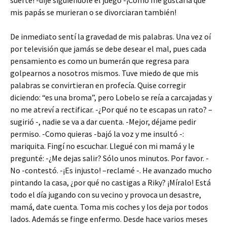
suerte! -dije siguiéndole el juego -¡Cómo me gustaría que
mis papás se murieran o se divorciaran también!
De inmediato sentí la gravedad de mis palabras. Una vez oí
por televisión que jamás se debe desear el mal, pues cada
pensamiento es como un bumerán que regresa para
golpearnos a nosotros mismos. Tuve miedo de que mis
palabras se convirtieran en profecía. Quise corregir
diciendo: “es una broma”, pero Lobelo se reía a carcajadas y
no me atreví a rectificar. -¿Por qué no te escapas un rato? –
sugirió -, nadie se va a dar cuenta. -Mejor, déjame pedir
permiso. -Como quieras -bajó la voz y me insultó -:
mariquita. Fingí no escuchar. Llegué con mi mamá y le
pregunté: -¿Me dejas salir? Sólo unos minutos. Por favor. -
No -contestó. -¡Es injusto! –reclamé -. He avanzado mucho
pintando la casa, ¿por qué no castigas a Riky? ¡Míralo! Está
todo el día jugando con su vecino y provoca un desastre,
mamá, date cuenta. Toma mis coches y los deja por todos
lados. Además se finge enfermo. Desde hace varios meses