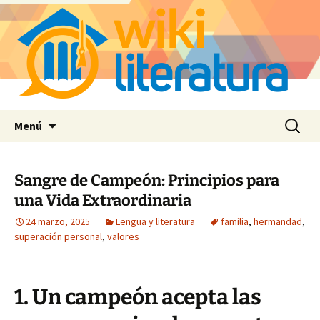
Saltar
Buscar:
Menú
al
contenido
Sangre de Campeón: Principios para
una Vida Extraordinaria
24 marzo, 2025
Lengua y literatura
familia
,
hermandad
,
superación personal
,
valores
1. Un campeón acepta las