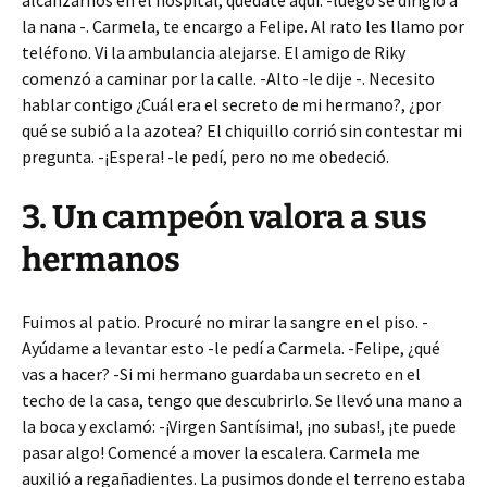
alcanzarnos en el hospital, quédate aquí. -luego se dirigió a
la nana -. Carmela, te encargo a Felipe. Al rato les llamo por
teléfono. Vi la ambulancia alejarse. El amigo de Riky
comenzó a caminar por la calle. -Alto -le dije -. Necesito
hablar contigo ¿Cuál era el secreto de mi hermano?, ¿por
qué se subió a la azotea? El chiquillo corrió sin contestar mi
pregunta. -¡Espera! -le pedí, pero no me obedeció.
3. Un campeón valora a sus
hermanos
Fuimos al patio. Procuré no mirar la sangre en el piso. -
Ayúdame a levantar esto -le pedí a Carmela. -Felipe, ¿qué
vas a hacer? -Si mi hermano guardaba un secreto en el
techo de la casa, tengo que descubrirlo. Se llevó una mano a
la boca y exclamó: -¡Virgen Santísima!, ¡no subas!, ¡te puede
pasar algo! Comencé a mover la escalera. Carmela me
auxilió a regañadientes. La pusimos donde el terreno estaba