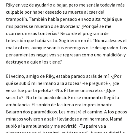
Riky en vez de ayudarlo a bajar, pero me sentía todavía más
culpable por haber deseado su muerte al caer del
trampolín. También había pensado en voz alta: “ojalá que
mis padres se mueran o se divorcien.” ¿Por qué se me
ocurrieron esas tonterías? Recordé el programa de
televisión que había visto. Sugirieron en él: “Nunca desees el
mal a otros, aunque sean tus enemigos o te desagraden. Los
pensamientos negativos se regresan como una maldición y
destruyen a quien los tiene.”
El vecino, amigo de Riky, estaba parado atrás de mí. -¿Por
qué se subió mi hermano a la azotea? -le pregunté -, ¿de
veras fue por la pelota? -No. Él tiene un secreto. -¿Qué
secreto? -No te lo puedo decir. En ese momento llegó la
ambulancia. El sonido de la sirena era impresionante.
Bajaron dos paramédicos. Les mostré el camino. A los pocos
minutos volvieron a salir llevándose a mi hermano. Mamá
subió a la ambulancia y me advirtió: -Tu padre va a