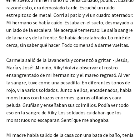
en el suelo. Si mi hermano no tenía cuidado, podía… Cuando
razoné esto, era demasiado tarde. Escuché un ruido
estrepitoso de metal. Corrí al patio y vi un cuadro aterrador:
Mi hermano se había caído. Estaba en el suelo, desmayado a
un lado de la escalera. Me acerqué temeroso: Le salía sangre
de la nariz y de la frente. Se había descalabrado. Lo miré de
cerca, sin saber qué hacer. Todo comenzó a darme vueltas.
Carmela salió de la lavandería y comenzó a gritar: -¡Jesús,
María y José! ¡Mi niño, Riky! Volví a observar el rostro
ensangrentado de mi hermanito y el mareo regresó. Al ver
la sangre, tuve como una pesadilla: En diferentes tonos de
rojo, vi a varios soldados. Junto a ellos, encadenados, había
monstruos con brazos enormes, garras afiladas y cara
peluda. Gruñían y enseñaban sus colmillos. Podía ver todo
eso en la sangre de Riky. Los soldados cuidaban que los
monstruos no escaparan. Sentí que me ahogaba.
Mi madre había salido de la casa con una bata de baño, tenía