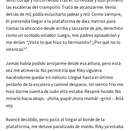
Sentí coraje y fui corriendo tras él. Lo rebasé y subí primero
las escaleras del trampolín. Trató de alcanzarme. Venía
detrás de mí; podía escucharlo jadear y reír. Como siempre,
él pretendía llegar a la plataforma de diez metros para
llamar la atención desde arriba y lanzarse de pie, derechito
como un soldado volador. Luego, mis padres aplaudirían y
me dirían: “¿Viste lo que hizo tu hermanito? ¿Por qué no lo
intentas?”.
Jamás había podido arrojarme desde esa altura, pero esta
vez me atrevería. No permitiría que Riky siguiera
haciéndome quedar en ridículo. Llegué hasta el último
peldaño de la escalera y caminé despacio. Un viento frío me
hizo darme cuenta de cuán alto estaba. Respiré hondo. No
miraría hacia abajo. -¡Hola, papá! ¡Hola mamá! –grité -. Allá
voy.
Avancé decidido, pero justo al llegar al borde de la
plataforma, me detuve paralizado de miedo. Riky ya estaba