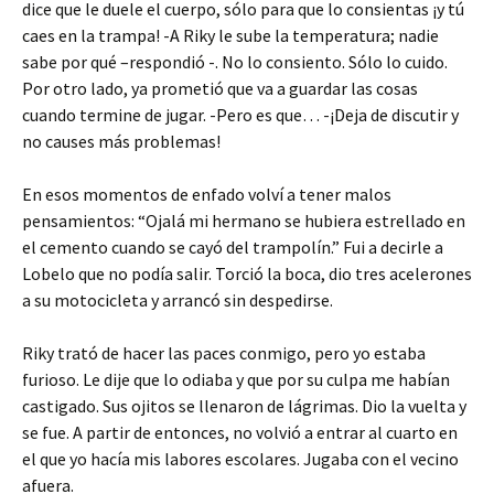
dice que le duele el cuerpo, sólo para que lo consientas ¡y tú
caes en la trampa! -A Riky le sube la temperatura; nadie
sabe por qué –respondió -. No lo consiento. Sólo lo cuido.
Por otro lado, ya prometió que va a guardar las cosas
cuando termine de jugar. -Pero es que… -¡Deja de discutir y
no causes más problemas!
En esos momentos de enfado volví a tener malos
pensamientos: “Ojalá mi hermano se hubiera estrellado en
el cemento cuando se cayó del trampolín.” Fui a decirle a
Lobelo que no podía salir. Torció la boca, dio tres acelerones
a su motocicleta y arrancó sin despedirse.
Riky trató de hacer las paces conmigo, pero yo estaba
furioso. Le dije que lo odiaba y que por su culpa me habían
castigado. Sus ojitos se llenaron de lágrimas. Dio la vuelta y
se fue. A partir de entonces, no volvió a entrar al cuarto en
el que yo hacía mis labores escolares. Jugaba con el vecino
afuera.