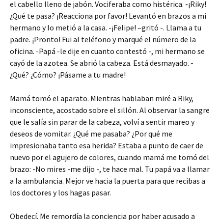
el cabello lleno de jabón. Vociferaba como histérica. -¡Riky!
¿Qué te pasa? ¡Reacciona por favor! Levantó en brazos a mi
hermano y lo metió a la casa. -¡Felipe! –gritó -. Llama a tu
padre. ¡Pronto! Fui al teléfono y marqué el número de la
oficina. -Papá -le dije en cuanto contestó -, mi hermano se
cayó de la azotea. Se abrió la cabeza. Está desmayado. -
¿Qué? ¿Cómo? ¡Pásame a tu madre!
Mamá tomó el aparato. Mientras hablaban miré a Riky,
inconsciente, acostado sobre el sillón. Al observar la sangre
que le salía sin parar de la cabeza, volví a sentir mareo y
deseos de vomitar. ¿Qué me pasaba? ¿Por qué me
impresionaba tanto esa herida? Estaba a punto de caer de
nuevo por el agujero de colores, cuando mamá me tomó del
brazo: -No mires -me dijo -, te hace mal. Tu papá va a llamar
a la ambulancia. Mejor ve hacia la puerta para que recibas a
los doctores y los hagas pasar.
Obedecí. Me remordía la conciencia por haber acusado a