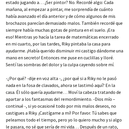
estado jugando a… ¿Ser pintor? No. Recordé algo: Cada
mañana, al empezar a pintar, me sorprendía de cuánto
había avanzado el día anterior y de cómo algunos de mis
brochazos parecían demasiado malos. También recordé que
siempre había muchas gotas de pintura en el suelo. ¡Era
eso! Mientras yo hacía la tarea de matemáticas encerrado
en mi cuarto, por las tardes, Riky pintaba la casa para
ayudarme. ¡Había querido disminuir mi castigo dándome una
mano en secreto! Entonces me puse en cuclillas y lloré.
Sentí las sombras del dolor y la culpa cayendo sobre mí.
-¿Por qué? -dije en voz alta -, ¿por qué si a Riky no le pasó
nada en la fosa de clavados, ahora se lastimó aquí? En la
casa. Él sólo quería ayudarme… Moví la cabeza tratando de
apartar a los fantasmas del remordimiento. -Dios mío –
continué -, si yo ocasioné todo por mis malos deseos, no
castigues a Riky. ¡Castígame a mí! Por favor. Tú sabes que
peleamos todo el tiempo, pero yo lo quiero mucho y si algo
le pasara, no sé que sería de mi vida… Después de un rato,