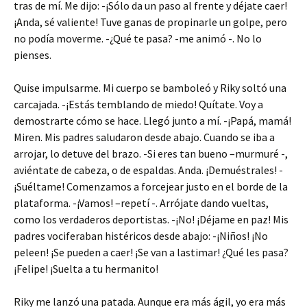
tras de mí. Me dijo: -¡Sólo da un paso al frente y déjate caer!
¡Anda, sé valiente! Tuve ganas de propinarle un golpe, pero
no podía moverme. -¿Qué te pasa? -me animó -. No lo
pienses.
Quise impulsarme. Mi cuerpo se bamboleó y Riky soltó una
carcajada. -¡Estás temblando de miedo! Quítate. Voy a
demostrarte cómo se hace. Llegó junto a mí. -¡Papá, mamá!
Miren. Mis padres saludaron desde abajo. Cuando se iba a
arrojar, lo detuve del brazo. -Si eres tan bueno –murmuré -,
aviéntate de cabeza, o de espaldas. Anda. ¡Demuéstrales! -
¡Suéltame! Comenzamos a forcejear justo en el borde de la
plataforma. -¡Vamos! –repetí -. Arrójate dando vueltas,
como los verdaderos deportistas. -¡No! ¡Déjame en paz! Mis
padres vociferaban histéricos desde abajo: -¡Niños! ¡No
peleen! ¡Se pueden a caer! ¡Se van a lastimar! ¿Qué les pasa?
¡Felipe! ¡Suelta a tu hermanito!
Riky me lanzó una patada. Aunque era más ágil, yo era más