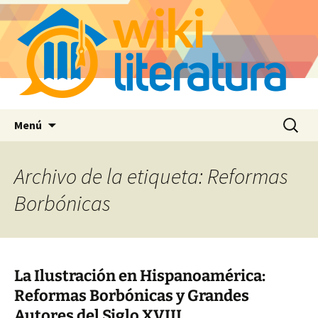
Saltar
Buscar:
Menú
al
contenido
Archivo de la etiqueta: Reformas
Borbónicas
La Ilustración en Hispanoamérica:
Reformas Borbónicas y Grandes
Autores del Siglo XVIII