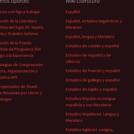
imos aportes
Wiki Literatura
izo a mi hijo a trabajar
Español
ución de la Literatura
Español, estudios lingüísticos y
ñola del Siglo XX: Teatro,
literarios
la y Grandes Autores
Español, lengua y literatura
ución de la Poesía
Estudios de catalán y español
ñola de Posguerra: Del
Estudios de español y de
igo a la Experiencia
clásicas
ategias de Comprensión
Estudios de francés y español
ora, Argumentación y
ativa APA
Estudios de gallego y español
Inquietudes de Shanti
Estudios de inglés y español
a: Resumen por Libros y
Estudios hispánicos-Lengua
onajes
española y sus literaturas
Estudios hispánicos. Lengua y
literatura
Estudios ingleses. Lengua,