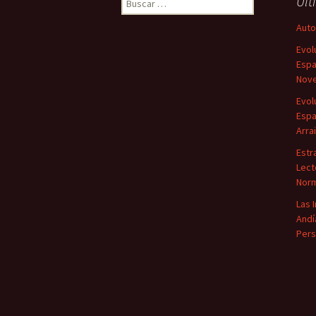
Últ
Autor
Evol
Espa
Nove
Evol
Espa
Arra
Estr
Lect
Norm
Las 
Andí
Pers