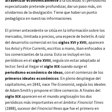
alfabetizar económicamente
a la sociedad. El periodismo
especializado pretende profundizar, dar un paso más, sin
olvidarnos de la divulgación. Tiene que haber un punto
pedagógico en nuestras informaciones.
El primer antecedente se sitúa en la información sobre los
mercados, limitada a precios, una especie de boletín. A raíz
del desarrollo comercial en los
siglos XVI y XVII
, aparecen
los
Avissi
y
Price Currents
, escritos a mano, iban enfocados a
los comerciantes de la zona. Esto se incluyó en los
periódicos en el
siglo XVIII
, seguía sin estar adaptado al
lector. Será al llegar el
siglo XIX
cuando surge el
periodismo económico de ideas
, con el comienzo de los
primeros ideales económicos
. En pleno despliegue del
capitalismo, en 1843, nace
The Economist
, seguía los ideales
de Adam Smith y propone el libre comercio. A finales del
siglo XIX
aparecen en el mundo anglosajón los dos
periódicos más importantes en el ámbito:
Financial Times
(1888), sucesor del
Financial News
que fue el primero en