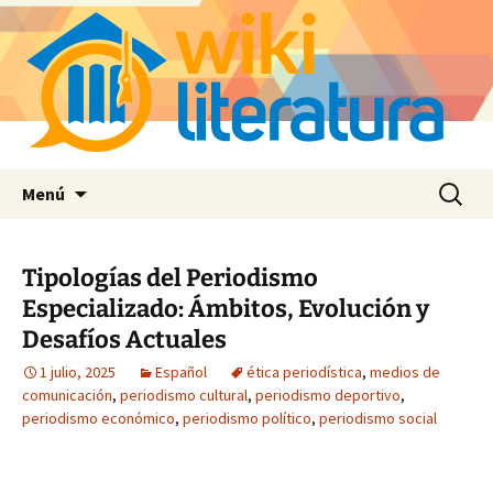
Saltar
Buscar:
Menú
al
contenido
Tipologías del Periodismo
Especializado: Ámbitos, Evolución y
Desafíos Actuales
1 julio, 2025
Español
ética periodística
,
medios de
comunicación
,
periodismo cultural
,
periodismo deportivo
,
periodismo económico
,
periodismo político
,
periodismo social