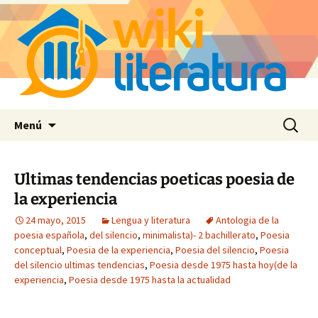
Saltar
Buscar:
Menú
al
contenido
Ultimas tendencias poeticas poesia de
la experiencia
24 mayo, 2015
Lengua y literatura
Antologia de la
poesia española
,
del silencio
,
minimalista)- 2 bachillerato
,
Poesia
conceptual
,
Poesia de la experiencia
,
Poesia del silencio
,
Poesia
del silencio ultimas tendencias
,
Poesia desde 1975 hasta hoy(de la
experiencia
,
Poesia desde 1975 hasta la actualidad