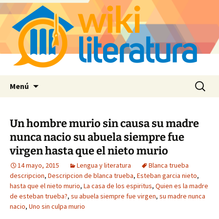
Saltar
Buscar:
Menú
al
contenido
Un hombre murio sin causa su madre
nunca nacio su abuela siempre fue
virgen hasta que el nieto murio
14 mayo, 2015
Lengua y literatura
Blanca trueba
descripcion
,
Descripcion de blanca trueba
,
Esteban garcia nieto
,
hasta que el nieto murio
,
La casa de los espiritus
,
Quien es la madre
de esteban trueba?
,
su abuela siempre fue virgen
,
su madre nunca
nacio
,
Uno sin culpa murio