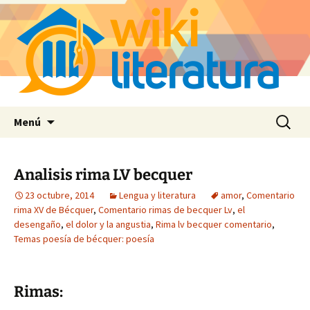
Saltar
Buscar:
Menú
al
contenido
Analisis rima LV becquer
23 octubre, 2014
Lengua y literatura
amor
,
Comentario
rima XV de Bécquer
,
Comentario rimas de becquer Lv
,
el
desengaño
,
el dolor y la angustia
,
Rima lv becquer comentario
,
Temas poesía de bécquer: poesía
Rimas: