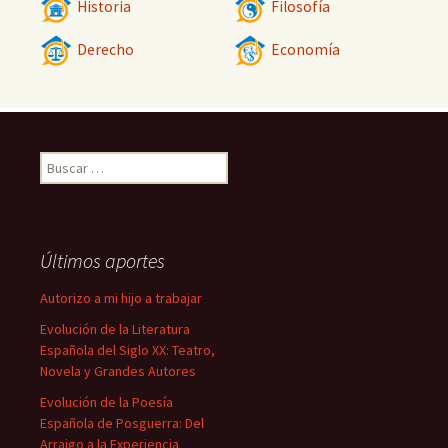
Historia
Filosofía
Derecho
Economía
Buscar:
Últimos aportes
Autorizo a mi hijo a trabajar
Evolución de la Literatura
Española del Siglo XX: Teatro,
Novela y Grandes Autores
Evolución de la Poesía
Española de Posguerra: Del
Arraigo a la Experiencia