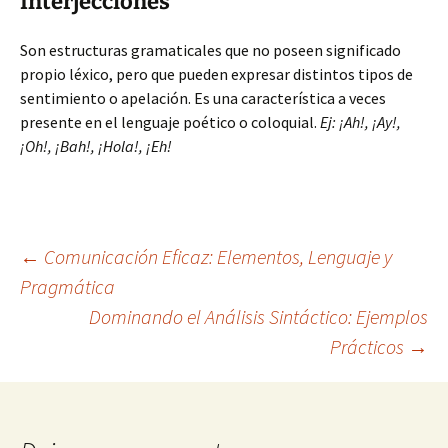
Interjecciones
Son estructuras gramaticales que no poseen significado
propio léxico, pero que pueden expresar distintos tipos de
sentimiento o apelación. Es una característica a veces
presente en el lenguaje poético o coloquial.
Ej: ¡Ah!, ¡Ay!,
¡Oh!, ¡Bah!, ¡Hola!, ¡Eh!
Navegación
←
Comunicación Eficaz: Elementos, Lenguaje y
Pragmática
Dominando el Análisis Sintáctico: Ejemplos
de
Prácticos
→
entradas