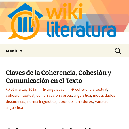
Saltar
Buscar:
Menú
al
contenido
Claves de la Coherencia, Cohesión y
Comunicación en el Texto
26 marzo, 2025
Lingüística
coherencia textual
,
cohesión textual
,
comunicación verbal
,
lingüística
,
modalidades
discursivas
,
norma lingüística
,
tipos de narradores
,
variación
lingüística