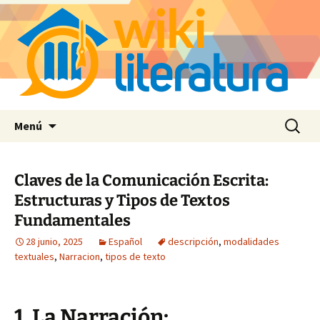
Saltar
Buscar:
Menú
al
contenido
Claves de la Comunicación Escrita:
Estructuras y Tipos de Textos
Fundamentales
28 junio, 2025
Español
descripción
,
modalidades
textuales
,
Narracion
,
tipos de texto
1. La Narración: