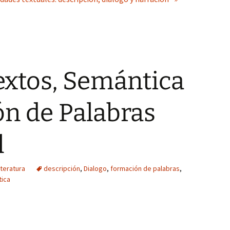
extos, Semántica
n de Palabras
l
iteratura
descripción
,
Dialogo
,
formación de palabras
,
ica