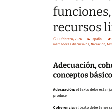
funciones,
recursos l
18 febrero, 2026
Español
marcadores discursivos
,
Narracion
,
tex
Adecuación, cohe
conceptos básic
Adecuación:
el texto debe estar ju
produce.
Coherencia:
el texto debe tener s