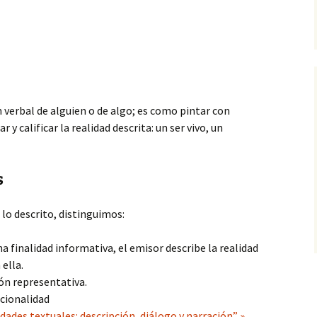
n verbal de alguien o de algo; es como pintar con
 y calificar la realidad descrita: un ser vivo, un
s
 lo descrito, distinguimos:
a finalidad informativa, el emisor describe la realidad
 ella.
ón representativa.
cionalidad
dades textuales: descripción, diálogo y narración” »