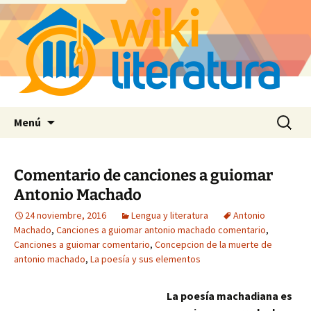
Saltar
Buscar:
Menú
al
contenido
Comentario de canciones a guiomar
Antonio Machado
24 noviembre, 2016
Lengua y literatura
Antonio
Machado
,
Canciones a guiomar antonio machado comentario
,
Canciones a guiomar comentario
,
Concepcion de la muerte de
antonio machado
,
La poesía y sus elementos
La poesía machadiana es