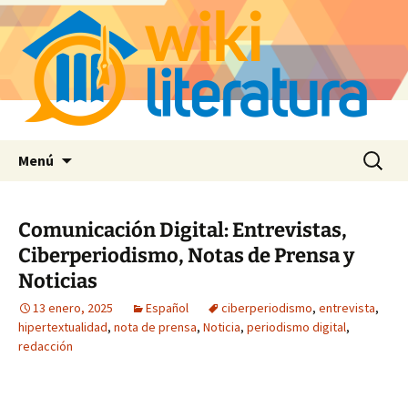
Saltar
Buscar:
Menú
al
contenido
Comunicación Digital: Entrevistas,
Ciberperiodismo, Notas de Prensa y
Noticias
13 enero, 2025
Español
ciberperiodismo
,
entrevista
,
hipertextualidad
,
nota de prensa
,
Noticia
,
periodismo digital
,
redacción