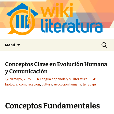
Saltar
Buscar:
Menú
al
contenido
Conceptos Clave en Evolución Humana
y Comunicación
20 mayo, 2025
Lengua española y su literatura
biología
,
comunicación
,
cultura
,
evolución humana
,
lenguaje
Conceptos Fundamentales