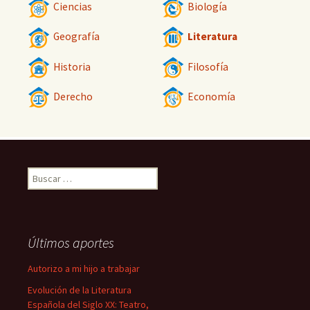
Ciencias
Biología
Geografía
Literatura
Historia
Filosofía
Derecho
Economía
Buscar:
Últimos aportes
Autorizo a mi hijo a trabajar
Evolución de la Literatura
Española del Siglo XX: Teatro,