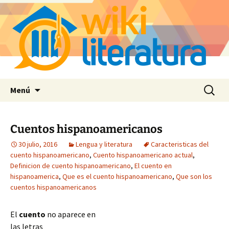
Saltar
Buscar:
Menú
al
contenido
Cuentos hispanoamericanos
30 julio, 2016
Lengua y literatura
Caracteristicas del
cuento hispanoamericano
,
Cuento hispanoamericano actual
,
Definicion de cuento hispanoamericano
,
El cuento en
hispanoamerica
,
Que es el cuento hispanoamericano
,
Que son los
cuentos hispanoamericanos
El
cuento
no aparece en
las letras