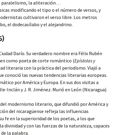
l paralelismo, la aliteración…
sicas modificando el tipo o el número de versos, y
odernistas cultivaron el verso libre. Los metros
bo, el dodecasílabo y el alejandrino.
6)
Ciudad Darío. Su verdadero nombre era Félix Rubén
oven como poeta de corte romántico (
Epístolas y
ad literaria con la práctica del periodismo. Viajó a
que conoció las nuevas tendencias literarias europeas.
mático por América y Europa. En sus dos visitas a
e-Inclán y J. R. Jiménez. Murió en León (Nicaragua).
r del modernismo literario, que difundió por América y
ión del nicaragüense refleja las influencias
u fe en la superioridad de los poetas, a los que
 divinidad y con las fuerzas de la naturaleza, capaces
de la palabra.