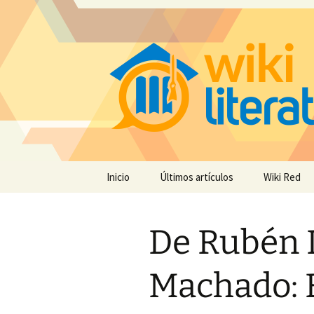
Saltar
Inicio
Últimos artículos
Wiki Red
al
contenido
De Rubén 
Machado: 