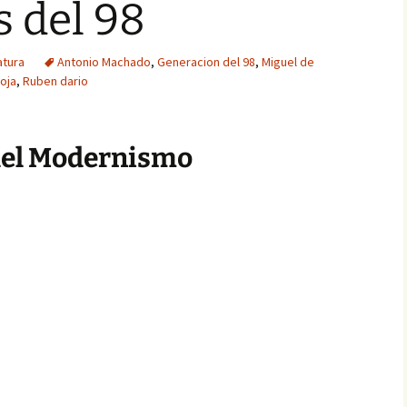
s del 98
atura
Antonio Machado
,
Generacion del 98
,
Miguel de
oja
,
Ruben dario
 del Modernismo