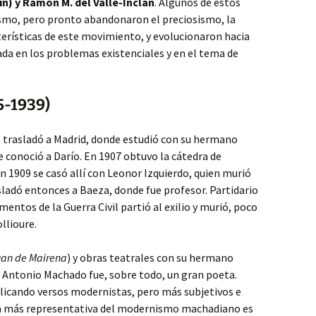
ín) y Ramón M. del Valle-Inclán
. Algunos de estos
ismo, pero pronto abandonaron el preciosismo, la
erísticas de este movimiento, y evolucionaron hacia
da en los problemas existenciales y en el tema de
5-1939)
se trasladó a Madrid, donde estudió con su hermano
e conoció a Darío. En 1907 obtuvo la cátedra de
en 1909 se casó allí con Leonor Izquierdo, quien murió
ladó entonces a Baeza, donde fue profesor. Partidario
entos de la Guerra Civil partió al exilio y murió, poco
llioure.
uan de Mairena
) y obras teatrales con su hermano
, Antonio Machado fue, sobre todo, un gran poeta.
blicando versos modernistas, pero más subjetivos e
bra más representativa del modernismo machadiano es