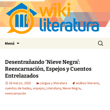
Saltar
Buscar:
Menú
al
contenido
Desentrañando ‘Nieve Negra’:
Reencarnación, Espejos y Cuentos
Entrelazados
26 marzo, 2025
Lengua y literatura
análisis literario
,
cuentos de hadas
,
espejos
,
Literatura
,
Nieve Negra
,
reencarnación