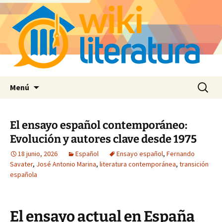
Saltar
Buscar:
Menú
al
contenido
El ensayo español contemporáneo:
Evolución y autores clave desde 1975
18 junio, 2026
Español
Ensayo español
,
Fernando
Savater
,
José Antonio Marina
,
literatura contemporánea
,
transición
española
El ensayo actual en España