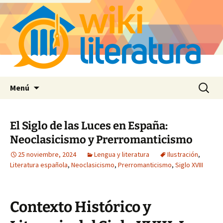
Saltar
Buscar:
Menú
al
contenido
El Siglo de las Luces en España:
Neoclasicismo y Prerromanticismo
25 noviembre, 2024
Lengua y literatura
Ilustración
,
Literatura española
,
Neoclasicismo
,
Prerromanticismo
,
Siglo XVIII
Contexto Histórico y