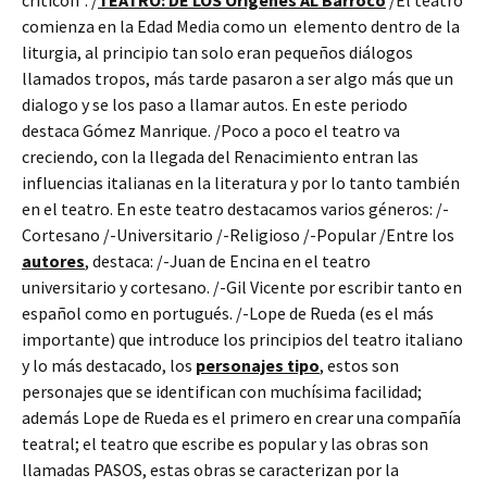
criticón”. /
TEATRO: DE LOS Orígenes AL Barroco
/El teatro
comienza en la Edad Media como un elemento dentro de la
liturgia, al principio tan solo eran pequeños diálogos
llamados tropos, más tarde pasaron a ser algo más que un
dialogo y se los paso a llamar autos. En este periodo
destaca Gómez Manrique. /Poco a poco el teatro va
creciendo, con la llegada del Renacimiento entran las
influencias italianas en la literatura y por lo tanto también
en el teatro. En este teatro destacamos varios géneros: /-
Cortesano /-Universitario /-Religioso /-Popular /Entre los
autores
, destaca: /-Juan de Encina en el teatro
universitario y cortesano. /-Gil Vicente por escribir tanto en
español como en portugués. /-Lope de Rueda (es el más
importante) que introduce los principios del teatro italiano
y lo más destacado, los
personajes tipo
, estos son
personajes que se identifican con muchísima facilidad;
además Lope de Rueda es el primero en crear una compañía
teatral; el teatro que escribe es popular y las obras son
llamadas PASOS, estas obras se caracterizan por la