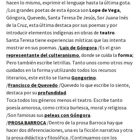
hacen lo mismo, exprimir el lenguaje hasta la última gota.
/Los grandes poetas de esta época son
Lope de Vega
,
Góngora, Quevedo, Santa Teresa De Jesús, Sor Juana Inés
de la Cruz, esta última destaca por sus poemas y por
introducir elementos indígenas en obras de
teatro
.
Santa Teresa tiene experiencias místicas que las intenta
mostrar en sus poemas. /
Luis de Góngora
/Es el gran
representante del culteranismo
, donde se cuida la
forma
;
Pero también escribe letrillas. Tanto unos como otros muy
cuidados en la forma y utilizando todos los recursos
literarios, este estilo se llama
Gongorino
.
/
Francisco de Quevedo
/Quevedo lo que escribe lo siente,
destaca por su
profundidad
.
Toca todos los géneros menos el teatro. Escribe tanto
poesía amorosa, como critica burlesca, moral y religiosa.
/Son famosas sus
peleas con Góngora
.
/
PROSA BARROCA
/Dentro de la prosa Barroca hay que
hacer dos diferenciaciones, una es la ficción narrativa y otra
la prosa didáctica y filosófica. /Continuamos con los