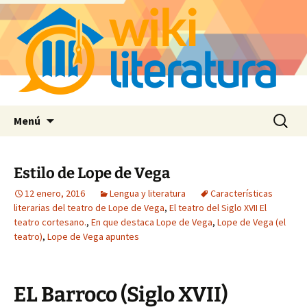
Saltar
Buscar:
Menú
al
contenido
Estilo de Lope de Vega
12 enero, 2016
Lengua y literatura
Características
literarias del teatro de Lope de Vega
,
El teatro del Siglo XVII El
teatro cortesano.
,
En que destaca Lope de Vega
,
Lope de Vega (el
teatro)
,
Lope de Vega apuntes
EL Barroco (Siglo XVII)