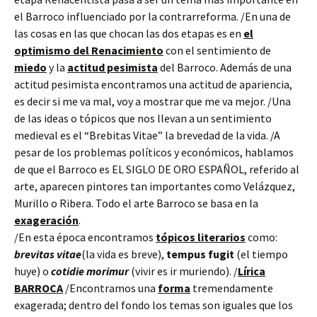
el Barroco influenciado por la contrarreforma. /En una de
las cosas en las que chocan las dos etapas es en
el
optimismo del Renacimiento
con el sentimiento de
miedo
y la
actitud pesimista
del Barroco. Además de una
actitud pesimista encontramos una actitud de apariencia,
es decir si me va mal, voy a mostrar que me va mejor. /Una
de las ideas o tópicos que nos llevan a un sentimiento
medieval es el “Brebitas Vitae” la brevedad de la vida. /A
pesar de los problemas políticos y económicos, hablamos
de que el Barroco es EL SIGLO DE ORO ESPAÑOL, referido al
arte, aparecen pintores tan importantes como Velázquez,
Murillo o Ribera. Todo el arte Barroco se basa en la
exageración
.
/En esta época encontramos
tópicos literarios
como:
brevitas vitae
(la vida es breve),
tempus fugit
(el tiempo
huye) o
cotidie morimur
(vivir es ir muriendo). /
Lírica
BARROCA
/Encontramos una
forma
tremendamente
exagerada; dentro del fondo los temas son iguales que los